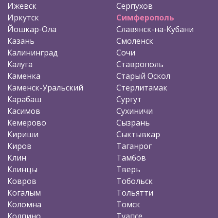
Ижевск
Серпухов
Иркутск
Симферополь
Йошкар-Ола
Славянск-на-Кубани
Казань
Смоленск
Калининград
Сочи
Калуга
Ставрополь
Каменка
Старый Оскол
Каменск-Уральский
Стерлитамак
Карабаш
Сургут
Касимов
Сухиничи
Кемерово
Сызрань
Кириши
Сыктывкар
Киров
Таганрог
Клин
Тамбов
Клинцы
Тверь
Ковров
Тобольск
Когалым
Тольятти
Коломна
Томск
Колпино
Туапсе