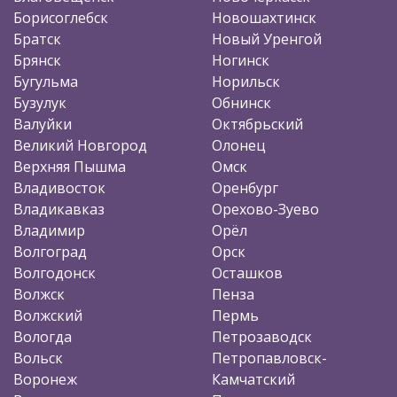
Борисоглебск
Новошахтинск
Братск
Новый Уренгой
Брянск
Ногинск
Бугульма
Норильск
Бузулук
Обнинск
Валуйки
Октябрьский
Великий Новгород
Олонец
Верхняя Пышма
Омск
Владивосток
Оренбург
Владикавказ
Орехово-Зуево
Владимир
Орёл
Волгоград
Орск
Волгодонск
Осташков
Волжск
Пенза
Волжский
Пермь
Вологда
Петрозаводск
Вольск
Петропавловск-
Воронеж
Камчатский