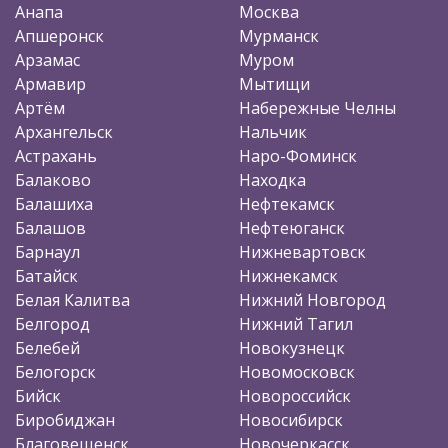
Анапа
Москва
Апшеронск
Мурманск
Арзамас
Муром
Армавир
Мытищи
Артём
Набережные Челны
Архангельск
Нальчик
Астрахань
Наро-Фоминск
Балаково
Находка
Балашиха
Нефтекамск
Балашов
Нефтеюганск
Барнаул
Нижневартовск
Батайск
Нижнекамск
Белая Калитва
Нижний Новгород
Белгород
Нижний Тагил
Белебей
Новокузнецк
Белогорск
Новомосковск
Бийск
Новороссийск
Биробиджан
Новосибирск
Благовещенск
Новочеркасск