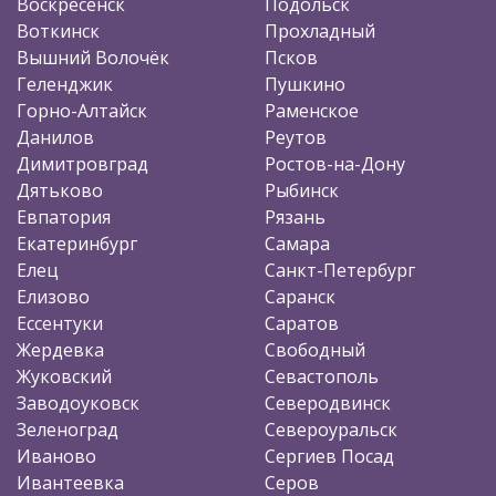
Воскресенск
Подольск
Воткинск
Прохладный
Вышний Волочёк
Псков
Геленджик
Пушкино
Горно-Алтайск
Раменское
Данилов
Реутов
Димитровград
Ростов-на-Дону
Дятьково
Рыбинск
Евпатория
Рязань
Екатеринбург
Самара
Елец
Санкт-Петербург
Елизово
Саранск
Ессентуки
Саратов
Жердевка
Свободный
Жуковский
Севастополь
Заводоуковск
Северодвинск
Зеленоград
Североуральск
Иваново
Сергиев Посад
Ивантеевка
Серов