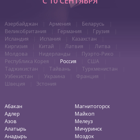
C 10 СЕНТЯБРЯ
Азербайджан
Армения
Беларусь
Великобритания
Германия
Грузия
Исландия
Испания
Казахстан
Киргизия
Китай
Латвия
Литва
Молдова
Нидерланды
Пуэрто-Рико
Республика Корея
Россия
США
Таджикистан
Тайвань
Туркменистан
Узбекистан
Украина
Франция
Швеция
Эстония
Абакан
Магнитогорск
Адлер
Майкоп
Азов
Мелеуз
Алатырь
Мичуринск
Анадырь
Моздок