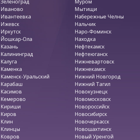
Зеленоград
Муром
Иваново
Мытищи
Ивантеевка
Набережные Челны
Ижевск
Нальчик
Иркутск
Наро-Фоминск
Йошкар-Ола
Находка
Казань
Нефтекамск
Калининград
Нефтеюганск
Калуга
Нижневартовск
Каменка
Нижнекамск
Каменск-Уральский
Нижний Новгород
Карабаш
Нижний Тагил
Касимов
Новокузнецк
Кемерово
Новомосковск
Кириши
Новороссийск
Киров
Новосибирск
Клин
Новочеркасск
Клинцы
Новошахтинск
Ковров
Новый Уренгой