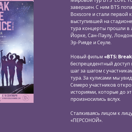
завершен. С ним BTS попал
Boxscore и стали первой 
выступившей на стадионе
тура концерты прошли в 
Йорке, Сан-Паулу, Лондон
Эр-Рияде и Сеуле.
Новый фильм
«BTS: Break
беспрецедентный доступ к
шаг за шагом с участника
тура. За кулисами мы уви
Семеро участников откро
историями, которые до эт
произносились вслух.
Сталкиваясь лицом к лицу
«ПЕРСОНОЙ».