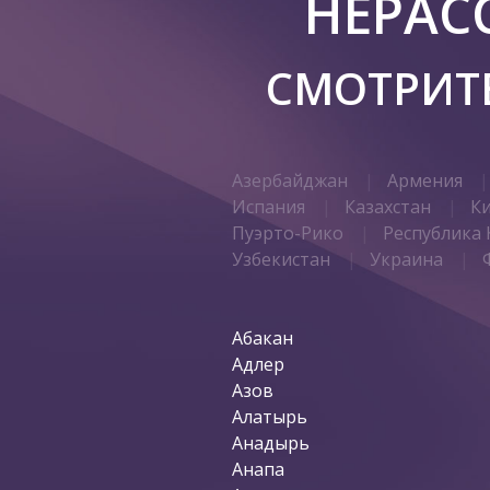
НЕРАС
СМОТРИТЕ
Азербайджан
Армения
Испания
Казахстан
К
Пуэрто-Рико
Республика 
Узбекистан
Украина
Абакан
Адлер
Азов
Алатырь
Анадырь
Анапа