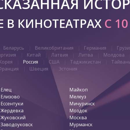
СКАЗАННАЯ ИСТО
 В КИНОТЕАТРАХ
C 1
Беларусь
Великобритания
Германия
Грузи
иргизия
Китай
Латвия
Литва
Молдова
Корея
Россия
США
Таджикистан
Тайван
Франция
Швеция
Эстония
Елец
Майкоп
Елизово
Мелеуз
Ессентуки
Мичуринск
Жердевка
Моздок
Жуковский
Москва
Заводоуковск
Мурманск