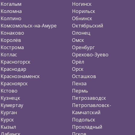
Когалым
Ногинск
Коломна
Норильск
Колпино
Обнинск
Комсомольск-на-Амуре
Октябрьский
Конаково
Олонец
Королёв
Омск
Кострома
Оренбург
Котлас
Орехово-Зуево
Красногорск
Орёл
Краснодар
Орск
Краснознаменск
Осташков
Красноярск
Пенза
Кстово
Пермь
Кузнецк
Петрозаводск
Кумертау
Петропавловск-
Курган
Камчатский
Курск
Подольск
Кызыл
Прохладный
Лабинск
Псков