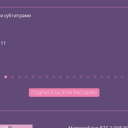
ми субтитрами
 11
ПОДПИСАТЬСЯ НА РАССЫЛКУ
Мировой тур BTS 'LOVE Y