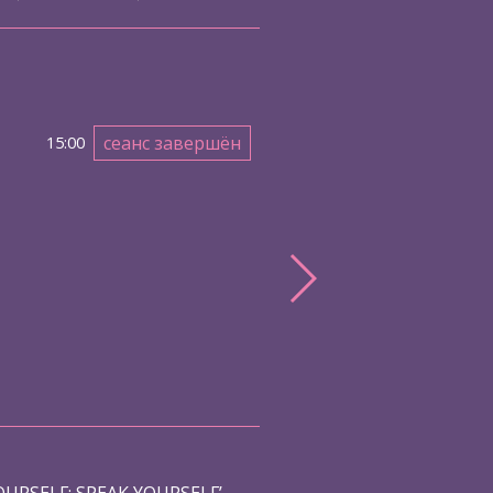
сеанс завершён
15:00
OURSELF: SPEAK YOURSELF’