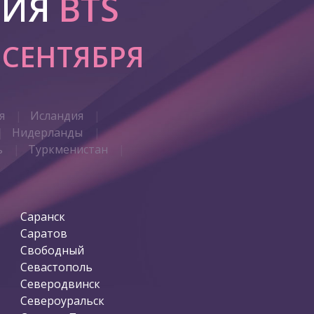
РИЯ
BTS
0 СЕНТЯБРЯ
я
Исландия
Нидерланды
ь
Туркменистан
Саранск
Саратов
Свободный
Севастополь
Северодвинск
Североуральск