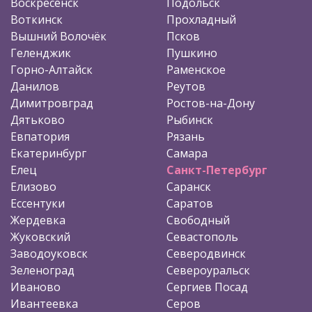
Воскресенск
Подольск
Воткинск
Прохладный
Вышний Волочёк
Псков
Геленджик
Пушкино
Горно-Алтайск
Раменское
Данилов
Реутов
Димитровград
Ростов-на-Дону
Дятьково
Рыбинск
Евпатория
Рязань
Екатеринбург
Самара
Елец
Санкт-Петербург
Елизово
Саранск
Ессентуки
Саратов
Жердевка
Свободный
Жуковский
Севастополь
Заводоуковск
Северодвинск
Зеленоград
Североуральск
Иваново
Сергиев Посад
Ивантеевка
Серов