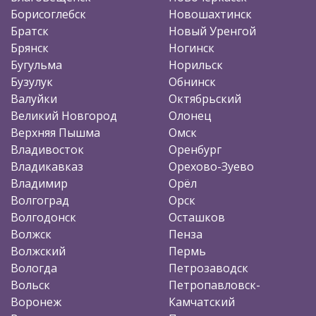
Борисоглебск
Новошахтинск
Братск
Новый Уренгой
Брянск
Ногинск
Бугульма
Норильск
Бузулук
Обнинск
Валуйки
Октябрьский
Великий Новгород
Олонец
Верхняя Пышма
Омск
Владивосток
Оренбург
Владикавказ
Орехово-Зуево
Владимир
Орёл
Волгоград
Орск
Волгодонск
Осташков
Волжск
Пенза
Волжский
Пермь
Вологда
Петрозаводск
Вольск
Петропавловск-
Воронеж
Камчатский