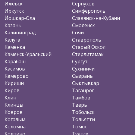
Ижевск
Серпухов
Иркутск
Симферополь
Йошкар-Ола
Славянск-на-Кубани
Казань
Смоленск
Калининград
Сочи
Калуга
Ставрополь
Каменка
Старый Оскол
Каменск-Уральский
Стерлитамак
Карабаш
Сургут
Касимов
Сухиничи
Кемерово
Сызрань
Кириши
Сыктывкар
Киров
Таганрог
Клин
Тамбов
Клинцы
Тверь
Ковров
Тобольск
Когалым
Тольятти
Коломна
Томск
Колпино
Туапсе