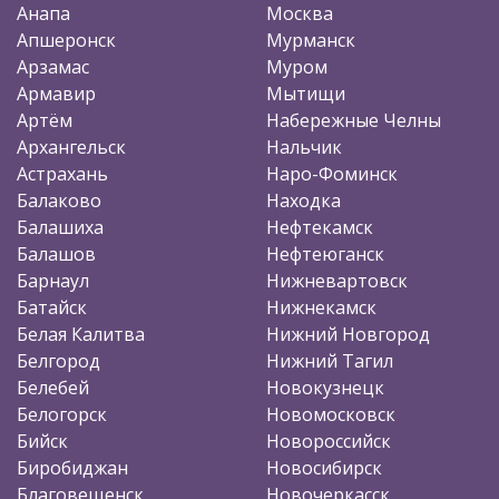
Анапа
Москва
Апшеронск
Мурманск
Арзамас
Муром
Армавир
Мытищи
Артём
Набережные Челны
Архангельск
Нальчик
Астрахань
Наро-Фоминск
Балаково
Находка
Балашиха
Нефтекамск
Балашов
Нефтеюганск
Барнаул
Нижневартовск
Батайск
Нижнекамск
Белая Калитва
Нижний Новгород
Белгород
Нижний Тагил
Белебей
Новокузнецк
Белогорск
Новомосковск
Бийск
Новороссийск
Биробиджан
Новосибирск
Благовещенск
Новочеркасск