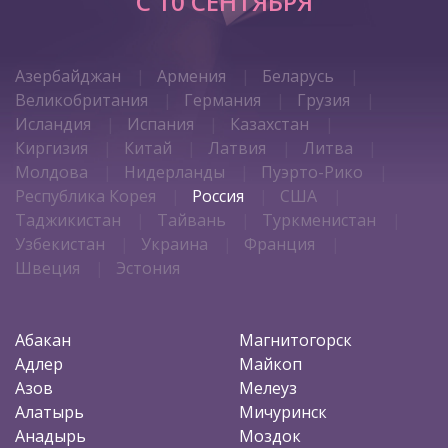
C 10 СЕНТЯБРЯ
Азербайджан
Армения
Беларусь
Великобритания
Германия
Грузия
Исландия
Испания
Казахстан
Киргизия
Китай
Латвия
Литва
Молдова
Нидерланды
Пуэрто-Рико
Республика Корея
Россия
США
Таджикистан
Тайвань
Туркменистан
Узбекистан
Украина
Франция
Швеция
Эстония
Абакан
Магнитогорск
Адлер
Майкоп
Азов
Мелеуз
Алатырь
Мичуринск
Анадырь
Моздок