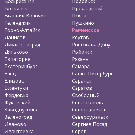
Воскресенск
Подольск
Воткинск
Прохладный
Вышний Волочёк
Псков
Геленджик
Пушкино
Горно-Алтайск
Раменское
Данилов
Реутов
Димитровград
Ростов-на-Дону
Дятьково
Рыбинск
Евпатория
Рязань
Екатеринбург
Самара
Елец
Санкт-Петербург
Елизово
Саранск
Ессентуки
Саратов
Жердевка
Свободный
Жуковский
Севастополь
Заводоуковск
Северодвинск
Зеленоград
Североуральск
Иваново
Сергиев Посад
Ивантеевка
Серов