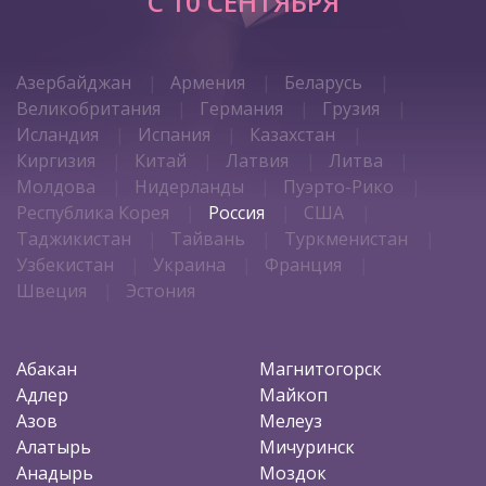
C 10 СЕНТЯБРЯ
Азербайджан
Армения
Беларусь
Великобритания
Германия
Грузия
Исландия
Испания
Казахстан
Киргизия
Китай
Латвия
Литва
Молдова
Нидерланды
Пуэрто-Рико
Республика Корея
Россия
США
Таджикистан
Тайвань
Туркменистан
Узбекистан
Украина
Франция
Швеция
Эстония
Абакан
Магнитогорск
Адлер
Майкоп
Азов
Мелеуз
Алатырь
Мичуринск
Анадырь
Моздок