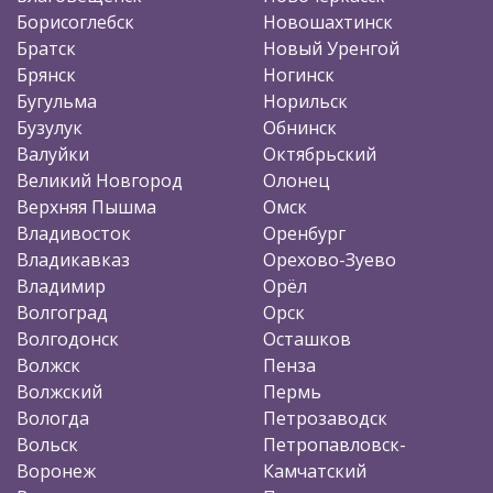
Борисоглебск
Новошахтинск
Братск
Новый Уренгой
Брянск
Ногинск
Бугульма
Норильск
Бузулук
Обнинск
Валуйки
Октябрьский
Великий Новгород
Олонец
Верхняя Пышма
Омск
Владивосток
Оренбург
Владикавказ
Орехово-Зуево
Владимир
Орёл
Волгоград
Орск
Волгодонск
Осташков
Волжск
Пенза
Волжский
Пермь
Вологда
Петрозаводск
Вольск
Петропавловск-
Воронеж
Камчатский