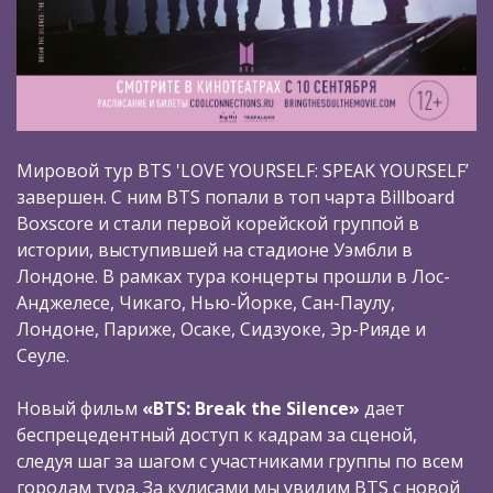
Мировой тур BTS 'LOVE YOURSELF: SPEAK YOURSELF’
завершен. С ним BTS попали в топ чарта Billboard
Boxscore и стали первой корейской группой в
истории, выступившей на стадионе Уэмбли в
Лондоне. В рамках тура концерты прошли в Лос-
Анджелесе, Чикаго, Нью-Йорке, Сан-Паулу,
Лондоне, Париже, Осаке, Сидзуоке, Эр-Рияде и
Сеуле.
Новый фильм
«BTS: Break the Silence»
дает
беспрецедентный доступ к кадрам за сценой,
следуя шаг за шагом с участниками группы по всем
городам тура. За кулисами мы увидим BTS c новой