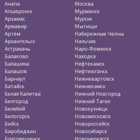
Анапа
Москва
Апшеронск
Мурманск
Арзамас
Муром
Армавир
Мытищи
Артём
Набережные Челны
Архангельск
Нальчик
Астрахань
Наро-Фоминск
Балаково
Находка
Балашиха
Нефтекамск
Балашов
Нефтеюганск
Барнаул
Нижневартовск
Батайск
Нижнекамск
Белая Калитва
Нижний Новгород
Белгород
Нижний Тагил
Белебей
Новокузнецк
Белогорск
Новомосковск
Бийск
Новороссийск
Биробиджан
Новосибирск
Благовещенск
Новочеркасск