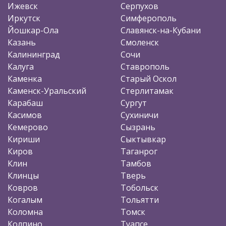
Ижевск
Серпухов
Иркутск
Симферополь
Йошкар-Ола
Славянск-на-Кубани
Казань
Смоленск
Калининград
Сочи
Калуга
Ставрополь
Каменка
Старый Оскол
Каменск-Уральский
Стерлитамак
Карабаш
Сургут
Касимов
Сухиничи
Кемерово
Сызрань
Кириши
Сыктывкар
Киров
Таганрог
Клин
Тамбов
Клинцы
Тверь
Ковров
Тобольск
Когалым
Тольятти
Коломна
Томск
Колпино
Туапсе