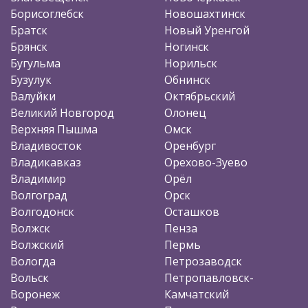
Борисоглебск
Новошахтинск
Братск
Новый Уренгой
Брянск
Ногинск
Бугульма
Норильск
Бузулук
Обнинск
Валуйки
Октябрьский
Великий Новгород
Олонец
Верхняя Пышма
Омск
Владивосток
Оренбург
Владикавказ
Орехово-Зуево
Владимир
Орёл
Волгоград
Орск
Волгодонск
Осташков
Волжск
Пенза
Волжский
Пермь
Вологда
Петрозаводск
Вольск
Петропавловск-
Воронеж
Камчатский