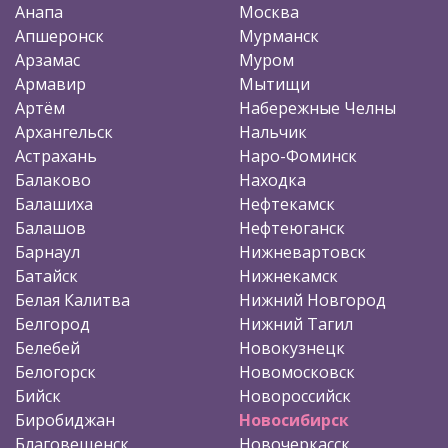
Анапа
Москва
Апшеронск
Мурманск
Арзамас
Муром
Армавир
Мытищи
Артём
Набережные Челны
Архангельск
Нальчик
Астрахань
Наро-Фоминск
Балаково
Находка
Балашиха
Нефтекамск
Балашов
Нефтеюганск
Барнаул
Нижневартовск
Батайск
Нижнекамск
Белая Калитва
Нижний Новгород
Белгород
Нижний Тагил
Белебей
Новокузнецк
Белогорск
Новомосковск
Бийск
Новороссийск
Биробиджан
Новосибирск
Благовещенск
Новочеркасск