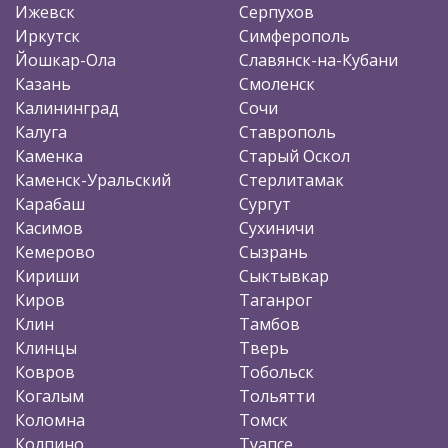
Ижевск
Серпухов
Иркутск
Симферополь
Йошкар-Ола
Славянск-на-Кубани
Казань
Смоленск
Калининград
Сочи
Калуга
Ставрополь
Каменка
Старый Оскол
Каменск-Уральский
Стерлитамак
Карабаш
Сургут
Касимов
Сухиничи
Кемерово
Сызрань
Кириши
Сыктывкар
Киров
Таганрог
Клин
Тамбов
Клинцы
Тверь
Ковров
Тобольск
Когалым
Тольятти
Коломна
Томск
Колпино
Туапсе