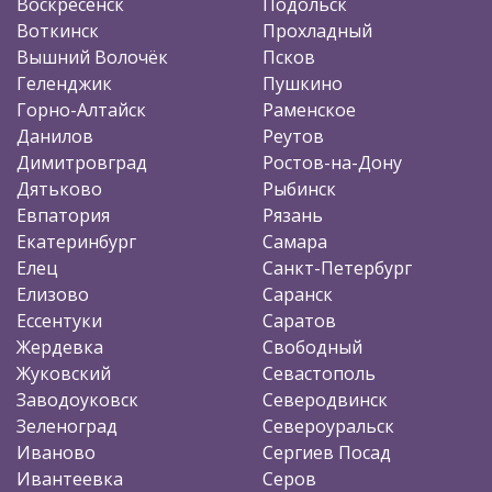
Воскресенск
Подольск
Воткинск
Прохладный
Вышний Волочёк
Псков
Геленджик
Пушкино
Горно-Алтайск
Раменское
Данилов
Реутов
Димитровград
Ростов-на-Дону
Дятьково
Рыбинск
Евпатория
Рязань
Екатеринбург
Самара
Елец
Санкт-Петербург
Елизово
Саранск
Ессентуки
Саратов
Жердевка
Свободный
Жуковский
Севастополь
Заводоуковск
Северодвинск
Зеленоград
Североуральск
Иваново
Сергиев Посад
Ивантеевка
Серов