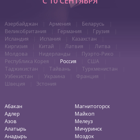
C 10 СЕНТЯБРЯ
Азербайджан
Армения
Беларусь
Великобритания
Германия
Грузия
Исландия
Испания
Казахстан
Киргизия
Китай
Латвия
Литва
Молдова
Нидерланды
Пуэрто-Рико
Республика Корея
Россия
США
Таджикистан
Тайвань
Туркменистан
Узбекистан
Украина
Франция
Швеция
Эстония
Абакан
Магнитогорск
Адлер
Майкоп
Азов
Мелеуз
Алатырь
Мичуринск
Анадырь
Моздок