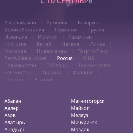
C 10 СЕНТЯБРЯ
Азербайджан
Армения
Беларусь
Великобритания
Германия
Грузия
Исландия
Испания
Казахстан
Киргизия
Китай
Латвия
Литва
Молдова
Нидерланды
Пуэрто-Рико
Республика Корея
Россия
США
Таджикистан
Тайвань
Туркменистан
Узбекистан
Украина
Франция
Швеция
Эстония
Абакан
Магнитогорск
Адлер
Майкоп
Азов
Мелеуз
Алатырь
Мичуринск
Анадырь
Моздок