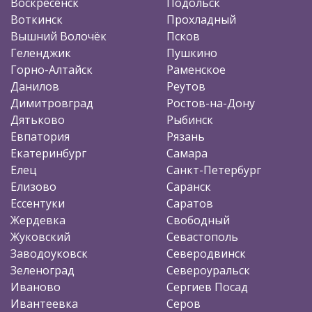
Воскресенск
Подольск
Воткинск
Прохладный
Вышний Волочёк
Псков
Геленджик
Пушкино
Горно-Алтайск
Раменское
Данилов
Реутов
Димитровград
Ростов-на-Дону
Дятьково
Рыбинск
Евпатория
Рязань
Екатеринбург
Самара
Елец
Санкт-Петербург
Елизово
Саранск
Ессентуки
Саратов
Жердевка
Свободный
Жуковский
Севастополь
Заводоуковск
Северодвинск
Зеленоград
Североуральск
Иваново
Сергиев Посад
Ивантеевка
Серов