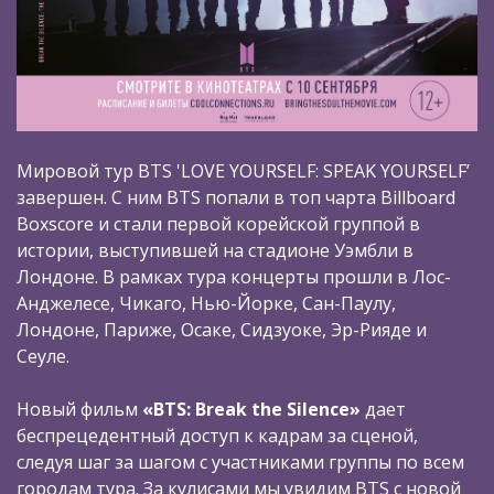
Мировой тур BTS 'LOVE YOURSELF: SPEAK YOURSELF’
завершен. С ним BTS попали в топ чарта Billboard
Boxscore и стали первой корейской группой в
истории, выступившей на стадионе Уэмбли в
Лондоне. В рамках тура концерты прошли в Лос-
Анджелесе, Чикаго, Нью-Йорке, Сан-Паулу,
Лондоне, Париже, Осаке, Сидзуоке, Эр-Рияде и
Сеуле.
Новый фильм
«BTS: Break the Silence»
дает
беспрецедентный доступ к кадрам за сценой,
следуя шаг за шагом с участниками группы по всем
городам тура. За кулисами мы увидим BTS c новой