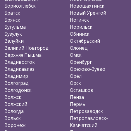
Борисоглебск
Новошахтинск
Братск
Новый Уренгой
Брянск
Ногинск
Бугульма
Норильск
Бузулук
Обнинск
Валуйки
Октябрьский
Великий Новгород
Олонец
Верхняя Пышма
Омск
Владивосток
Оренбург
Владикавказ
Орехово-Зуево
Владимир
Орёл
Волгоград
Орск
Волгодонск
Осташков
Волжск
Пенза
Волжский
Пермь
Вологда
Петрозаводск
Вольск
Петропавловск-
Воронеж
Камчатский