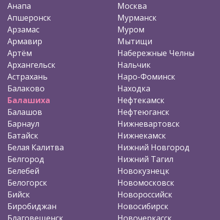
Анапа
Москва
Апшеронск
Мурманск
Арзамас
Муром
Армавир
Мытищи
Артём
Набережные Челны
Архангельск
Нальчик
Астрахань
Наро-Фоминск
Балаково
Находка
Балашиха
Нефтекамск
Балашов
Нефтеюганск
Барнаул
Нижневартовск
Батайск
Нижнекамск
Белая Калитва
Нижний Новгород
Белгород
Нижний Тагил
Белебей
Новокузнецк
Белогорск
Новомосковск
Бийск
Новороссийск
Биробиджан
Новосибирск
Благовещенск
Новочеркасск