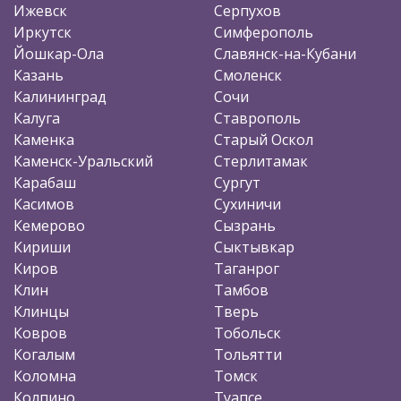
Ижевск
Серпухов
Иркутск
Симферополь
Йошкар-Ола
Славянск-на-Кубани
Казань
Смоленск
Калининград
Сочи
Калуга
Ставрополь
Каменка
Старый Оскол
Каменск-Уральский
Стерлитамак
Карабаш
Сургут
Касимов
Сухиничи
Кемерово
Сызрань
Кириши
Сыктывкар
Киров
Таганрог
Клин
Тамбов
Клинцы
Тверь
Ковров
Тобольск
Когалым
Тольятти
Коломна
Томск
Колпино
Туапсе