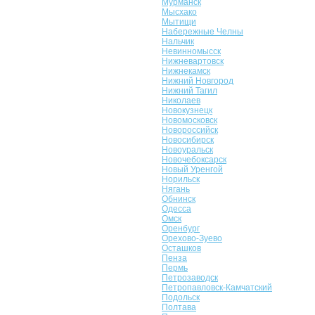
Мурманск
Мысхако
Мытищи
Набережные Челны
Нальчик
Невинномысск
Нижневартовск
Нижнекамск
Нижний Новгород
Нижний Тагил
Николаев
Новокузнецк
Новомосковск
Новороссийск
Новосибирск
Новоуральск
Новочебоксарск
Новый Уренгой
Норильск
Нягань
Обнинск
Одесса
Омск
Оренбург
Орехово-Зуево
Осташков
Пенза
Пермь
Петрозаводск
Петропавловск-Камчатский
Подольск
Полтава