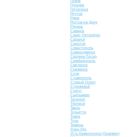
Псков
Пугачёв
Пятигорск
Реутов
Ржев
Ростов-на-Дону
Рязань
Самара
Санкт-Петербург
Саранск
Саратов
Севастополь
Северодвинск
Сергиев Посад
Симферополь
Смоленск
Снежинск
Сочи
Ставрополь
Старый Оскол
Стрежевой
Сургут
Сыктывкар
Таганрог
Тбилиси
Тверь
Тольятти
Томск
Тула
Тюмень
Улан-Удэ
Усть-Каменогорск (Оскемен)