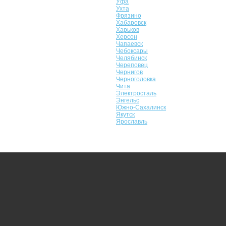
Уфа
Ухта
Фрязино
Хабаровск
Харьков
Херсон
Чапаевск
Чебоксары
Челябинск
Череповец
Чернигов
Черноголовка
Чита
Электросталь
Энгельс
Южно-Сахалинск
Якутск
Ярославль