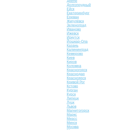
Днепр
Долгопрудный
Ейск
Екатеринбург
Ереван
Жигулёвск
Зеленоград
Иваново
Ижевск
Иркутск
Йошкар-Ола
Казань
Калининград
Кемерово
Киев
Киров
Коломна
Красногорск
Краснодар
Красноярск
Кривой Рог
Кстово
Курган
Курск
Липецк
Луцк
Львов
Магнитогорск
Маркс
Миасс
Минск
Москва