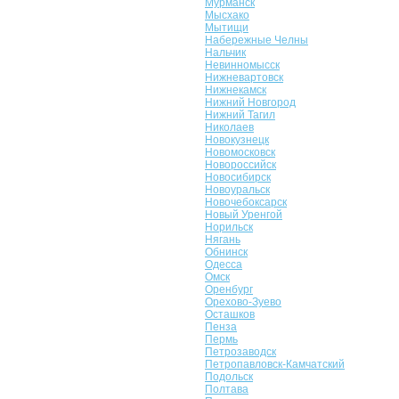
Мурманск
Мысхако
Мытищи
Набережные Челны
Нальчик
Невинномысск
Нижневартовск
Нижнекамск
Нижний Новгород
Нижний Тагил
Николаев
Новокузнецк
Новомосковск
Новороссийск
Новосибирск
Новоуральск
Новочебоксарск
Новый Уренгой
Норильск
Нягань
Обнинск
Одесса
Омск
Оренбург
Орехово-Зуево
Осташков
Пенза
Пермь
Петрозаводск
Петропавловск-Камчатский
Подольск
Полтава