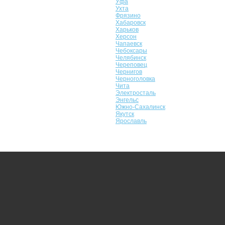
Уфа
Ухта
Фрязино
Хабаровск
Харьков
Херсон
Чапаевск
Чебоксары
Челябинск
Череповец
Чернигов
Черноголовка
Чита
Электросталь
Энгельс
Южно-Сахалинск
Якутск
Ярославль