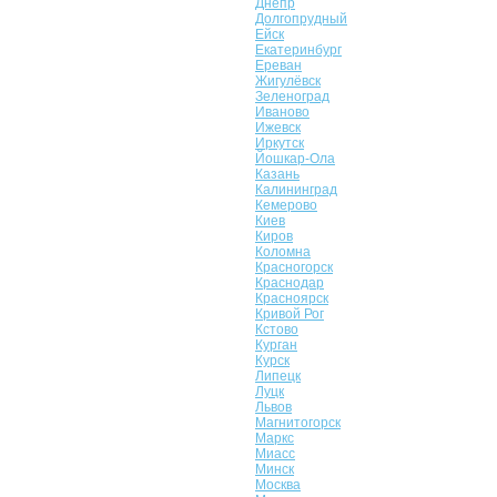
Днепр
Долгопрудный
Ейск
Екатеринбург
Ереван
Жигулёвск
Зеленоград
Иваново
Ижевск
Иркутск
Йошкар-Ола
Казань
Калининград
Кемерово
Киев
Киров
Коломна
Красногорск
Краснодар
Красноярск
Кривой Рог
Кстово
Курган
Курск
Липецк
Луцк
Львов
Магнитогорск
Маркс
Миасс
Минск
Москва