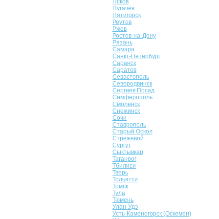
Псков
Пугачёв
Пятигорск
Реутов
Ржев
Ростов-на-Дону
Рязань
Самара
Санкт-Петербург
Саранск
Саратов
Севастополь
Северодвинск
Сергиев Посад
Симферополь
Смоленск
Снежинск
Сочи
Ставрополь
Старый Оскол
Стрежевой
Сургут
Сыктывкар
Таганрог
Тбилиси
Тверь
Тольятти
Томск
Тула
Тюмень
Улан-Удэ
Усть-Каменогорск (Оскемен)