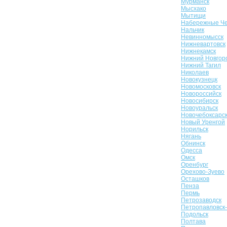
Мурманск
Мысхако
Мытищи
Набережные Ч
Нальчик
Невинномысск
Нижневартовск
Нижнекамск
Нижний Новгор
Нижний Тагил
Николаев
Новокузнецк
Новомосковск
Новороссийск
Новосибирск
Новоуральск
Новочебоксарс
Новый Уренгой
Норильск
Нягань
Обнинск
Одесса
Омск
Оренбург
Орехово-Зуево
Осташков
Пенза
Пермь
Петрозаводск
Петропавловск
Подольск
Полтава