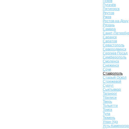
Псков
Пугачёв
Пятигорск
Реутов
Ржев
Ростов-на-Дону
Рязань
Самара
Санкт-Петербу
Саранск
Саратов
Севастополь
Северодвинск
Сергиев Посад
Симферополь
Смоленск
Снежинск
Сочи
Ставрополь
Старый Оскол
Стрежевой
Сургут
Сыктывкар
Таганрог
Тбилиси
Тверь
Тольятти
Томск
Тула
Тюмень
Улан-Удэ
Усть-Каменогор