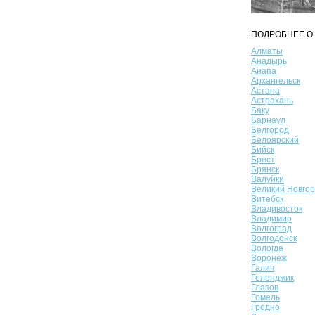
ПОДРОБНЕЕ О 
Алматы
Анадырь
Анапа
Архангельск
Астана
Астрахань
Баку
Барнаул
Белгород
Белоярский
Бийск
Брест
Брянск
Валуйки
Великий Новго
Витебск
Владивосток
Владимир
Волгоград
Волгодонск
Вологда
Воронеж
Галич
Геленджик
Глазов
Гомель
Гродно