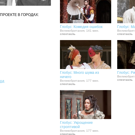
ПРОЕКТЕ В ГОРОДАХ:
Глобус: Комедия ошибок
Глобус: М
Великобритания, 141 мин.
Великобрит
спектакль
спектакль
Глобус: Много шума из
Глобус: Ри
ничего
Великобрит
спектакль
род
Великобритания, 177 мин.
спектакль
Глобус: Укрощение
строптивой
Великобритания, 177 мин.
спектакль