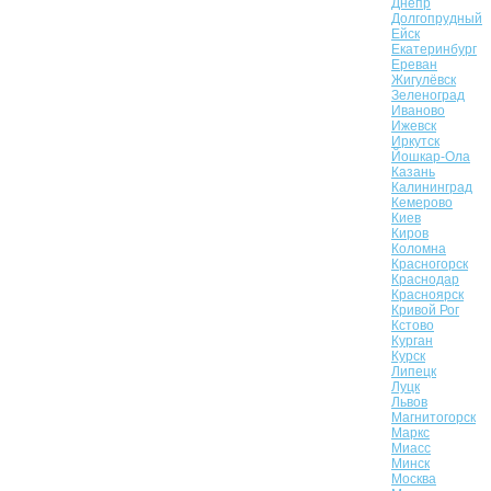
Днепр
Долгопрудный
Ейск
Екатеринбург
Ереван
Жигулёвск
Зеленоград
Иваново
Ижевск
Иркутск
Йошкар-Ола
Казань
Калининград
Кемерово
Киев
Киров
Коломна
Красногорск
Краснодар
Красноярск
Кривой Рог
Кстово
Курган
Курск
Липецк
Луцк
Львов
Магнитогорск
Маркс
Миасс
Минск
Москва