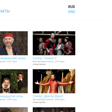
RUS
ТАКТЫ
ENG
енецианский купец
Глобус: Генрих V
ания, 167 мин.
Великобритания, 174 мин.
спектакль
венадцатая ночь
Глобус: Доктор Фауст
ания, 186 мин.
Великобритания, 158 мин.
спектакль