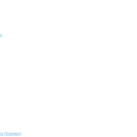
рг
ск (Оскемен)