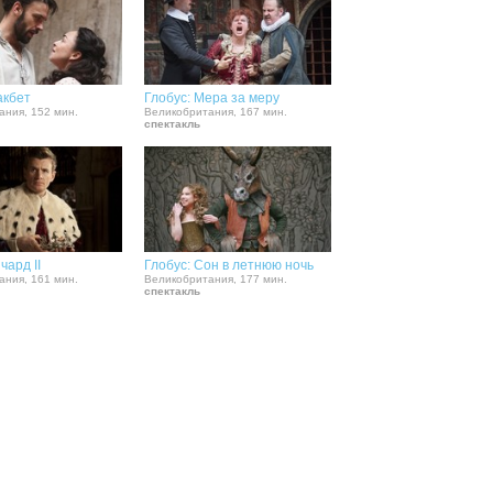
акбет
Глобус: Мера за меру
ания, 152 мин.
Великобритания, 167 мин.
спектакль
чард II
Глобус: Сон в летнюю ночь
ания, 161 мин.
Великобритания, 177 мин.
спектакль