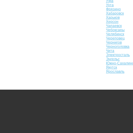
Уфа
Ухта
Фрязино
Хабаровск
Харьков
Херсон
Чапаевск
Чебоксары
Челябинск
Череповец
Чернигов
Черноголовка
Чита
Электросталь
Энгельс
Южно-Сахалин
Якутск
Ярославль