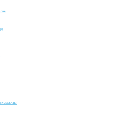
елны
од
к
-Камчатский