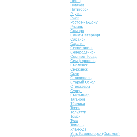
Псков
Пугачёв
Пятигорск
Реутов
Ржев
Ростов-на-Дону
Рязань
Самара
Санкт-Петербург
Саранск
Саратов
Севастополь
Северодвинск
Сергиев Посад
Симферополь
Смоленск
Снежинск
Сочи
Ставрополь
Старый Оскол
Стрежевой
Сургут
Сыктывкар
Таганрог
Тбилиси
Тверь
Тольятти
Томск
Тула
Тюмень
Улан-Удэ
Усть-Каменогорск (Оскемен)