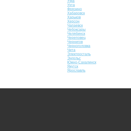
Уфа
Ухта
Фрязино
Хабаровск
Харьков
Херсон
Чапаевск
Чебоксары
Челябинск
Череповец
Чернигов
Черноголовка
Чита
Электросталь
Энгельс
Южно-Сахалинск
Якутск
Ярославль