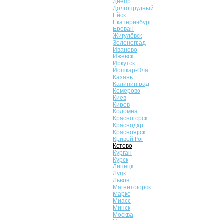
Днепр
Долгопрудный
Ейск
Екатеринбург
Ереван
Жигулёвск
Зеленоград
Иваново
Ижевск
Иркутск
Йошкар-Ола
Казань
Калининград
Кемерово
Киев
Киров
Коломна
Красногорск
Краснодар
Красноярск
Кривой Рог
Кстово
Курган
Курск
Липецк
Луцк
Львов
Магнитогорск
Маркс
Миасс
Минск
Москва