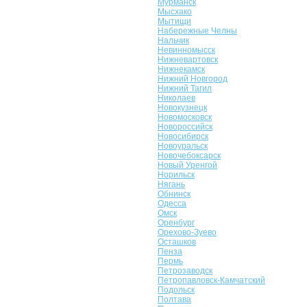
Мурманск
Мысхако
Мытищи
Набережные Челны
Нальчик
Невинномысск
Нижневартовск
Нижнекамск
Нижний Новгород
Нижний Тагил
Николаев
Новокузнецк
Новомосковск
Новороссийск
Новосибирск
Новоуральск
Новочебоксарск
Новый Уренгой
Норильск
Нягань
Обнинск
Одесса
Омск
Оренбург
Орехово-Зуево
Осташков
Пенза
Пермь
Петрозаводск
Петропавловск-Камчатский
Подольск
Полтава