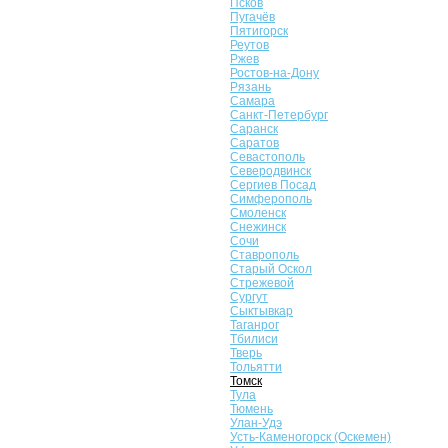
Псков
Пугачёв
Пятигорск
Реутов
Ржев
Ростов-на-Дону
Рязань
Самара
Санкт-Петербург
Саранск
Саратов
Севастополь
Северодвинск
Сергиев Посад
Симферополь
Смоленск
Снежинск
Сочи
Ставрополь
Старый Оскол
Стрежевой
Сургут
Сыктывкар
Таганрог
Тбилиси
Тверь
Тольятти
Томск
Тула
Тюмень
Улан-Удэ
Усть-Каменогорск (Оскемен)