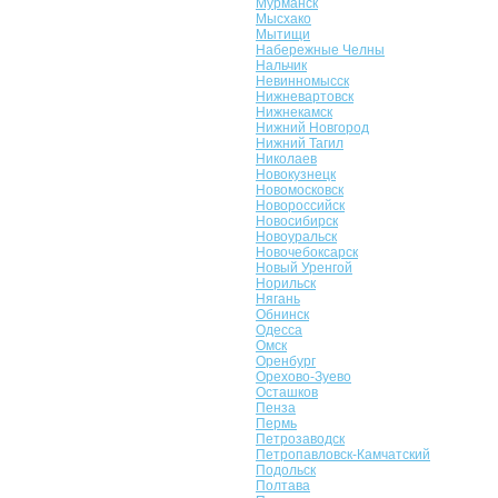
Мурманск
Мысхако
Мытищи
Набережные Челны
Нальчик
Невинномысск
Нижневартовск
Нижнекамск
Нижний Новгород
Нижний Тагил
Николаев
Новокузнецк
Новомосковск
Новороссийск
Новосибирск
Новоуральск
Новочебоксарск
Новый Уренгой
Норильск
Нягань
Обнинск
Одесса
Омск
Оренбург
Орехово-Зуево
Осташков
Пенза
Пермь
Петрозаводск
Петропавловск-Камчатский
Подольск
Полтава