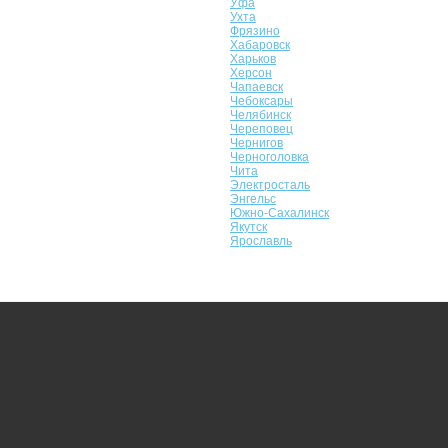
Уфа
Ухта
Фрязино
Хабаровск
Харьков
Херсон
Чапаевск
Чебоксары
Челябинск
Череповец
Чернигов
Черноголовка
Чита
Электросталь
Энгельс
Южно-Сахалинск
Якутск
Ярославль