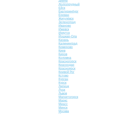
Днепр
Долгопрудный
Ейск
Екатеринбург
Ереван
Жигулёвск
Зеленоград
Иваново
Ижевск
Иркутск
Йошкар-Ола
Казань
Калининград
Кемерово
Киев
Киров
Коломна
Красногорск
Краснодар
Красноярск
Кривой Рог
Кстово
Курган
Курск
Липецк
Луцк
Львов
Магнитогорск
Маркс
Миасс
Минск
Москва