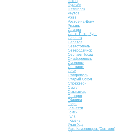
Псков
Пугачёв
Пятигорск
Реутов
Ржев
Ростов-на-Дону
Рязань
Самара
Санкт-Петербург
Саранск
Саратов
Севастополь
Северодвинск
Сергиев Посад
Симферополь
Смоленск
Снежинск
Сочи
Ставрополь
Старый Оскол
Стрежевой
Сургут
Сыктывкар
Таганрог
Тбилиси
Тверь
Тольятти
Томск
Тула
Тюмень
Улан-Удэ
Усть-Каменогорск (Оскемен)