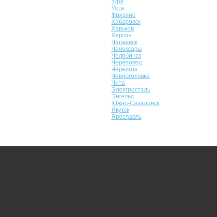
Уфа
Ухта
Фрязино
Хабаровск
Харьков
Херсон
Чапаевск
Чебоксары
Челябинск
Череповец
Чернигов
Черноголовка
Чита
Электросталь
Энгельс
Южно-Сахалинск
Якутск
Ярославль