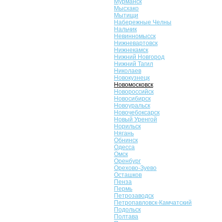
Мурманск
Мысхако
Мытищи
Набережные Челны
Нальчик
Невинномысск
Нижневартовск
Нижнекамск
Нижний Новгород
Нижний Тагил
Николаев
Новокузнецк
Новомосковск
Новороссийск
Новосибирск
Новоуральск
Новочебоксарск
Новый Уренгой
Норильск
Нягань
Обнинск
Одесса
Омск
Оренбург
Орехово-Зуево
Осташков
Пенза
Пермь
Петрозаводск
Петропавловск-Камчатский
Подольск
Полтава