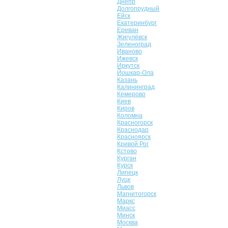
Днепр
Долгопрудный
Ейск
Екатеринбург
Ереван
Жигулёвск
Зеленоград
Иваново
Ижевск
Иркутск
Йошкар-Ола
Казань
Калининград
Кемерово
Киев
Киров
Коломна
Красногорск
Краснодар
Красноярск
Кривой Рог
Кстово
Курган
Курск
Липецк
Луцк
Львов
Магнитогорск
Маркс
Миасс
Минск
Москва