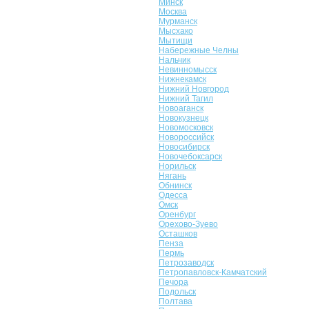
Минск
Москва
Мурманск
Мысхако
Мытищи
Набережные Челны
Нальчик
Невинномысск
Нижнекамск
Нижний Новгород
Нижний Тагил
Новоаганск
Новокузнецк
Новомосковск
Новороссийск
Новосибирск
Новочебоксарск
Норильск
Нягань
Обнинск
Одесса
Омск
Оренбург
Орехово-Зуево
Осташков
Пенза
Пермь
Петрозаводск
Петропавловск-Камчатский
Печора
Подольск
Полтава