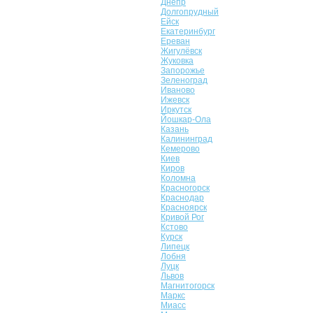
Днепр
Долгопрудный
Ейск
Екатеринбург
Ереван
Жигулёвск
Жуковка
Запорожье
Зеленоград
Иваново
Ижевск
Иркутск
Йошкар-Ола
Казань
Калининград
Кемерово
Киев
Киров
Коломна
Красногорск
Краснодар
Красноярск
Кривой Рог
Кстово
Курск
Липецк
Лобня
Луцк
Львов
Магнитогорск
Маркс
Миасс