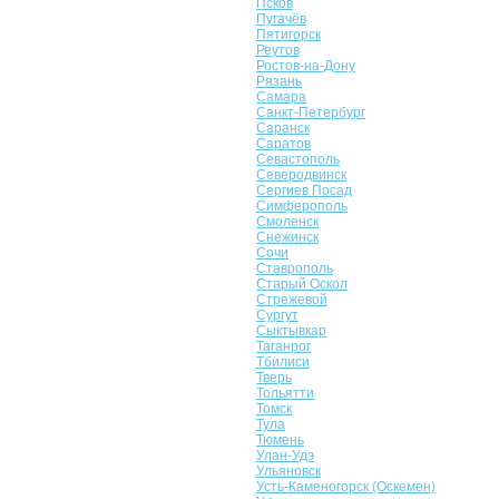
Псков
Пугачёв
Пятигорск
Реутов
Ростов-на-Дону
Рязань
Самара
Санкт-Петербург
Саранск
Саратов
Севастополь
Северодвинск
Сергиев Посад
Симферополь
Смоленск
Снежинск
Сочи
Ставрополь
Старый Оскол
Стрежевой
Сургут
Сыктывкар
Таганрог
Тбилиси
Тверь
Тольятти
Томск
Тула
Тюмень
Улан-Удэ
Ульяновск
Усть-Каменогорск (Оскемен)