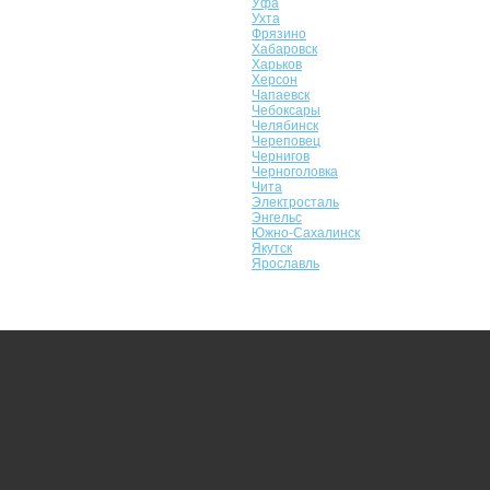
Уфа
Ухта
Фрязино
Хабаровск
Харьков
Херсон
Чапаевск
Чебоксары
Челябинск
Череповец
Чернигов
Черноголовка
Чита
Электросталь
Энгельс
Южно-Сахалинск
Якутск
Ярославль