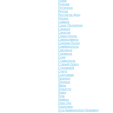
Псков
Пугачёв
Пятигорск
Реутов
Ростов-на-Дону
Рязань
Самара
Санкт-Петербург
Саранск
Саратов
Севастополь
Северодвинск
Сергиев Посад
Симферополь
Смоленск
Снежинск
Сочи
Ставрополь
Старый Оскол
Стрежевой
Сургут
Сыктывкар
Таганрог
Тбилиси
Тверь
Тольятти
Томск
Тула
Тюмень
Улан-Удэ
Ульяновск
Усть-Каменогорск (Оскемен)