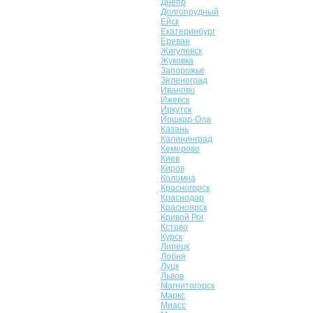
Днепр
Долгопрудный
Ейск
Екатеринбург
Ереван
Жигулёвск
Жуковка
Запорожье
Зеленоград
Иваново
Ижевск
Иркутск
Йошкар-Ола
Казань
Калининград
Кемерово
Киев
Киров
Коломна
Красногорск
Краснодар
Красноярск
Кривой Рог
Кстово
Курск
Липецк
Лобня
Луцк
Львов
Магнитогорск
Маркс
Миасс