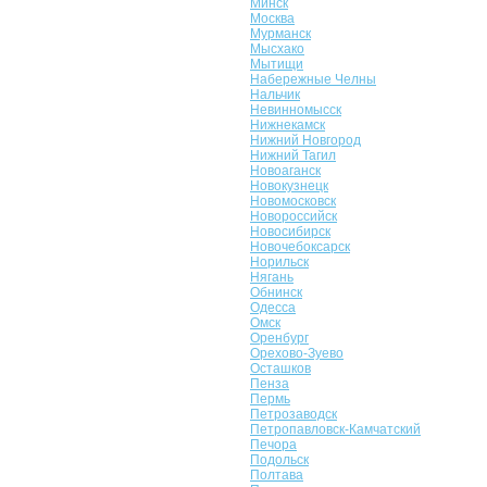
Минск
Москва
Мурманск
Мысхако
Мытищи
Набережные Челны
Нальчик
Невинномысск
Нижнекамск
Нижний Новгород
Нижний Тагил
Новоаганск
Новокузнецк
Новомосковск
Новороссийск
Новосибирск
Новочебоксарск
Норильск
Нягань
Обнинск
Одесса
Омск
Оренбург
Орехово-Зуево
Осташков
Пенза
Пермь
Петрозаводск
Петропавловск-Камчатский
Печора
Подольск
Полтава