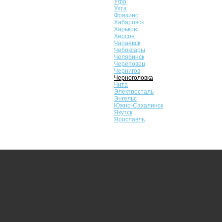
Уфа
Ухта
Фрязино
Хабаровск
Харьков
Херсон
Чапаевск
Чебоксары
Челябинск
Череповец
Чернигов
Черноголовка
Чита
Электросталь
Энгельс
Южно-Сахалинск
Якутск
Ярославль