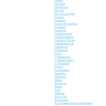
Псков
Пугачёв
Пятигорск
Реутов
Ростов-на-Дону
Рязань
Самара
Санкт-Петербург
Саранск
Саратов
Севастополь
Северодвинск
Сергиев Посад
Симферополь
Смоленск
Снежинск
Сочи
Ставрополь
Старый Оскол
Стрежевой
Сургут
Сыктывкар
Таганрог
Тбилиси
Тверь
Тольятти
Томск
Тула
Тюмень
Улан-Удэ
Ульяновск
Усть-Каменогорск (Оскемен)