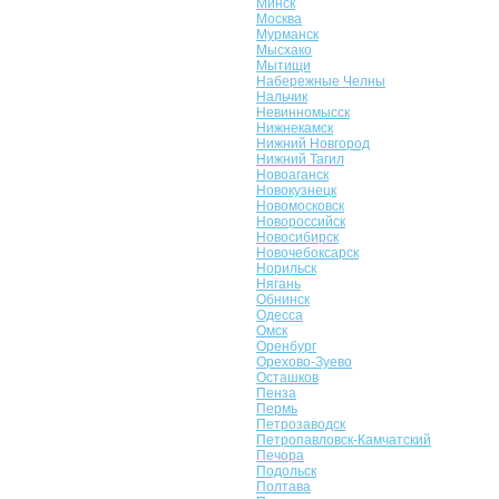
Минск
Москва
Мурманск
Мысхако
Мытищи
Набережные Челны
Нальчик
Невинномысск
Нижнекамск
Нижний Новгород
Нижний Тагил
Новоаганск
Новокузнецк
Новомосковск
Новороссийск
Новосибирск
Новочебоксарск
Норильск
Нягань
Обнинск
Одесса
Омск
Оренбург
Орехово-Зуево
Осташков
Пенза
Пермь
Петрозаводск
Петропавловск-Камчатский
Печора
Подольск
Полтава