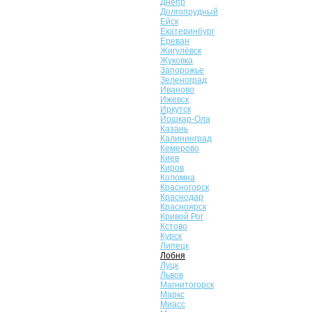
Днепр
Долгопрудный
Ейск
Екатеринбург
Ереван
Жигулёвск
Жуковка
Запорожье
Зеленоград
Иваново
Ижевск
Иркутск
Йошкар-Ола
Казань
Калининград
Кемерово
Киев
Киров
Коломна
Красногорск
Краснодар
Красноярск
Кривой Рог
Кстово
Курск
Липецк
Лобня
Луцк
Львов
Магнитогорск
Маркс
Миасс