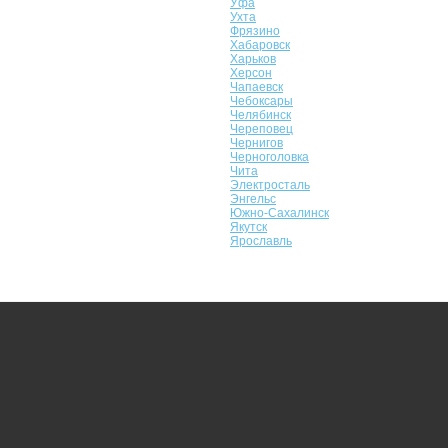
Уфа
Ухта
Фрязино
Хабаровск
Харьков
Херсон
Чапаевск
Чебоксары
Челябинск
Череповец
Чернигов
Черноголовка
Чита
Электросталь
Энгельс
Южно-Сахалинск
Якутск
Ярославль