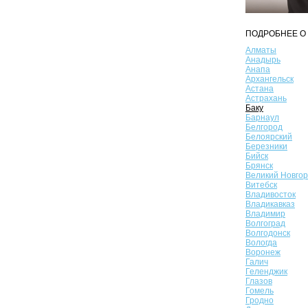
ПОДРОБНЕЕ О 
Алматы
Анадырь
Анапа
Архангельск
Астана
Астрахань
Баку
Барнаул
Белгород
Белоярский
Березники
Бийск
Брянск
Великий Новго
Витебск
Владивосток
Владикавказ
Владимир
Волгоград
Волгодонск
Вологда
Воронеж
Галич
Геленджик
Глазов
Гомель
Гродно