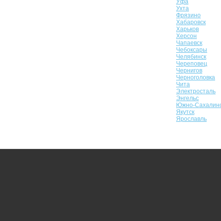
Уфа
Ухта
Фрязино
Хабаровск
Харьков
Херсон
Чапаевск
Чебоксары
Челябинск
Череповец
Чернигов
Черноголовка
Чита
Электросталь
Энгельс
Южно-Сахалин
Якутск
Ярославль