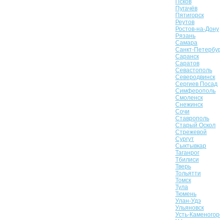
Псков
Пугачёв
Пятигорск
Реутов
Ростов-на-Дону
Рязань
Самара
Санкт-Петербу
Саранск
Саратов
Севастополь
Северодвинск
Сергиев Посад
Симферополь
Смоленск
Снежинск
Сочи
Ставрополь
Старый Оскол
Стрежевой
Сургут
Сыктывкар
Таганрог
Тбилиси
Тверь
Тольятти
Томск
Тула
Тюмень
Улан-Удэ
Ульяновск
Усть-Каменогор