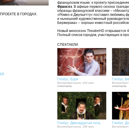
французском языке: к проекту присоединя
Франсез
. В афише первого сезона трагед
образцы французской классики – «Мизант
ПРОЕКТЕ В ГОРОДАХ:
«Ромео и Джульетту» поставил любимец ф
и нынешний художественный руководитель
Бержерака» – хорошо известный российск
Новый киносезон TheatreHD открывается 4
Полный список городов, участвующих в про
СПЕКТАКЛИ
род
Глобус: Буря
Глобус: В
Великобритания, 164 мин.
Великобрит
спектакль
спектакль
Глобус: Двенадцатая ночь
Глобус: Д
Великобритания, 186 мин.
Великобрит