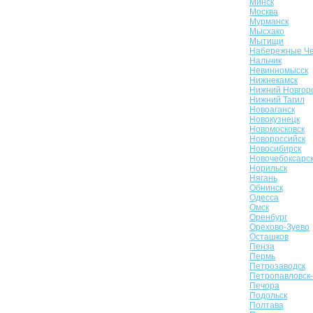
Минск
Москва
Мурманск
Мысхако
Мытищи
Набережные Ч
Нальчик
Невинномысск
Нижнекамск
Нижний Новгор
Нижний Тагил
Новоаганск
Новокузнецк
Новомосковск
Новороссийск
Новосибирск
Новочебоксарс
Норильск
Нягань
Обнинск
Одесса
Омск
Оренбург
Орехово-Зуево
Осташков
Пенза
Пермь
Петрозаводск
Петропавловск
Печора
Подольск
Полтава