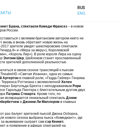
RUS
ТАКТЫ
ENG
еннет Брана, спектакли Комеди Франсез
– в новом
ров России.
сставаться с великим британским автором никто не
ет вновь и вновь обретают новую жизнь на
-2017 зрители увидят шекспировские спектакли
Ричард II» и «Мера за меру»), Королевской
ин», «Король Лир»). В роли короля Лира на сцену
ер
Энтони Шер
, Шейлоком станет прославленный
ясти зрителей дополненной реальностью.
атиться в своем сезоне трансляций к пьесам
 TheatreHD «Святая Иоанна», одна из самых
 Артертон
в главной роли; «Гедда Габлер» Генрика
» Терренса Рэттигана с великолепной
Хелен
 опера» Бертольда Брехта с неподражаемым
Рори
ьесе Гарольда Пинтера с блистательным дуэтом двух
эра
Патрика Стюарта
. Кроме того, по
ран возвращается гениальный спектакль
Дэнни
мбербетчем
и
Джонни Ли Миллером
в главных
тот раз балует зрителей пьесой Джона Осборна,
Для нового сезона выбрана пьеса «Комедиант», где
е за выживание сыграет сам
сэр Кеннет.
нет и появление в афише спектаклей на