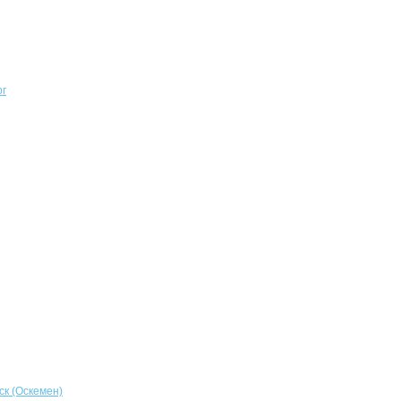
рг
ск (Оскемен)