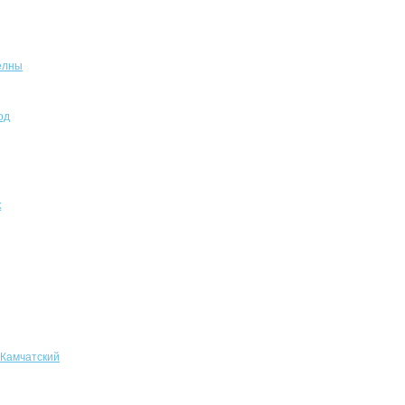
елны
од
к
-Камчатский