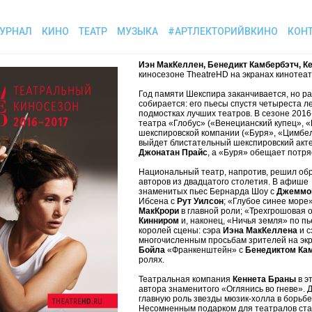
УРНАЛ
КИНО
ТЕАТР
МУЗЫКА
#АРТЛЕКТОРИЙВКИНО
КОН
Иэн МакКеллен, Бенедикт Камбербэтч, К
киносезоне TheatreHD на экранах кинотеат
Год памяти Шекспира заканчивается, но ра
собирается: его пьесы спустя четыреста л
подмостках лучших театров. В сезоне 2016
театра «Глобус» («Венецианский купец», «
шекспировской компании («Буря», «Цимбел
выйдет блистательный шекспировский акт
Джонатан Прайс
, а «Буря» обещает потр
Национальный театр, напротив, решил обр
авторов из двадцатого столетия. В афише
знаменитых пьес Бернарда Шоу с
Джеммой
Ибсена с
Рут Уилсон
; «Глубое синее море
МакКрори
в главной роли; «Трехгрошовая
Кинниром
и, наконец, «Ничья земля» по п
королей сцены: сэра
Иэна МакКеллена
и с
многочисленным просьбам зрителей на эк
Бойла
«Франкенштейн» с
Бенедиктом Ка
ролях.
Театральная компания
Кеннета Браны
в э
автора знаменитого «Оглянись во гневе». 
главную роль звезды мюзик-холла в борьб
Несомненным подарком для театралов ста