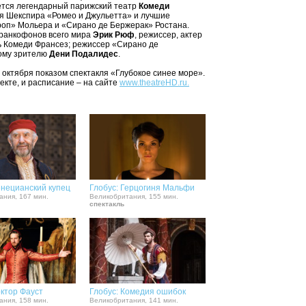
ется легендарный парижский театр
Комеди
ия Шекспира «Ромео и Джульетта» и лучшие
роп» Мольера и «Сирано де Бержерак» Ростана.
ранкофонов всего мира
Эрик Рюф
, режиссер, актер
 Комеди Франсез; режиссер «Сирано де
ому зрителю
Дени Подалидес
.
 октября показом спектакля «Глубокое синее море».
екте, и расписание – на сайте
www.theatreHD.ru.
енецианский купец
Глобус: Герцогиня Мальфи
ания, 167 мин.
Великобритания, 155 мин.
спектакль
октор Фауст
Глобус: Комедия ошибок
ания, 158 мин.
Великобритания, 141 мин.