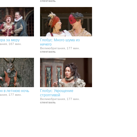
спектакль
ера за меру
Глобус: Много шума из
ания, 167 мин.
ничего
Великобритания, 177 мин.
спектакль
он в летнюю ночь
Глобус: Укрощение
ания, 177 мин.
строптивой
Великобритания, 177 мин.
спектакль