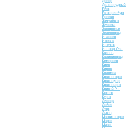
Днепр
Долгопрудный
Ейск
Екатеринбург
Ереван
Жигулёвск
Жуковка
Запорожье
Зеленоград
Иваново
Ижевск
Иркутск
Йошкар-Ола
Казань
Калининград
Кемерово
Киев
Киров
Коломна
Красногорск
Краснодар
Красноярск
Кривой Рог
Кстово
Курск
Липецк
Лобня
Луцк
Львов
Магнитогорск
Маркс
Миасс