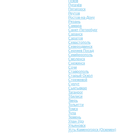
Псков
Пугачёв
Пятигорск
Реутов
Ростов-на-Дону
Рязань
Самара
Санкт-Петербург
Саранск
Саратов
Севастополь
Северодвинск
Сергиев Посад
Симферополь
Смоленск
Снежинск
Сочи
Ставрополь
Старый Оскол
Стрежевой
Сургут
Сыктывкар
Таганрог
Тбилиси
Тверь
Тольятти
Томск
Тула
Тюмень
Улан-Удэ
Ульяновск
Усть-Каменогорск (Оскемен)