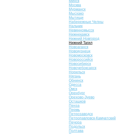
Минск
Москва
Мурманск
Мысхако
Мытищи
Набережные Челны
Нальчик
Невинномысск
Нижнекамск
Нижний Новгород
Нижний Тагил
Новоаганск
Новокузнецк
Новомосковск
Новороссийск
Новосибирск
Новочебоксарск
Норильск
Нягань
Обнинск
Одесса
Омск
Оренбург
Орехово-Зуево
Осташков
Пенза
Пермь
Петрозаводск
Петропавловск-Камчатский
Печора
Подольск
Полтава