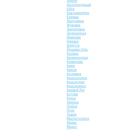
Днепр
Долгопрудный
Ейск
Екатеринбург
Ереван
Жигулёвск
Жуковка
Запорожье
Зеленоград
Иваново
Ижевск
Иркутск
Йошкар-Ола
Казань
Калининград
Кемерово
Киев
Киров
Коломна
Красногорск
Краснодар
Красноярск
Кривой Рог
Кстово
Курск
Липецк
Лобня
Луцк
Львов
Магнитогорск
Маркс
Миасс