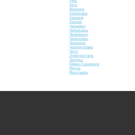
Уфа
Ухта
Фрязино
Хабаровск
Харьков
Херсон
Чапаевск
Чебоксары
Челябинск
Череповец
Чернигов
Черноголовка
Чита
Электросталь
Энгельс
Южно-Сахалинск
Якутск
Ярославль