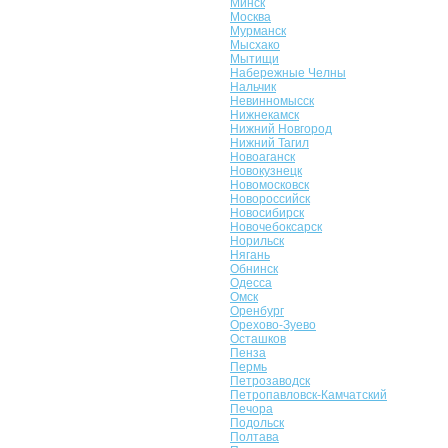
Минск
Москва
Мурманск
Мысхако
Мытищи
Набережные Челны
Нальчик
Невинномысск
Нижнекамск
Нижний Новгород
Нижний Тагил
Новоаганск
Новокузнецк
Новомосковск
Новороссийск
Новосибирск
Новочебоксарск
Норильск
Нягань
Обнинск
Одесса
Омск
Оренбург
Орехово-Зуево
Осташков
Пенза
Пермь
Петрозаводск
Петропавловск-Камчатский
Печора
Подольск
Полтава