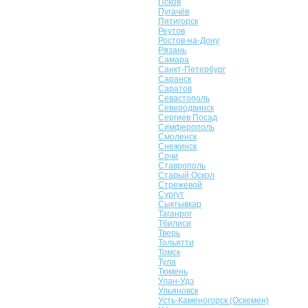
Псков
Пугачёв
Пятигорск
Реутов
Ростов-на-Дону
Рязань
Самара
Санкт-Петербург
Саранск
Саратов
Севастополь
Северодвинск
Сергиев Посад
Симферополь
Смоленск
Снежинск
Сочи
Ставрополь
Старый Оскол
Стрежевой
Сургут
Сыктывкар
Таганрог
Тбилиси
Тверь
Тольятти
Томск
Тула
Тюмень
Улан-Удэ
Ульяновск
Усть-Каменогорск (Оскемен)