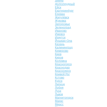
Днепр
Долгопрудный
Ейск
Екатеринбург
Ереван
Жигулёвск
Жуковка
Запорожье
Зеленоград
Иваново
Ижевск
Иркутск
Йошкар-Ола
Казань
Калининград
Кемерово
Киев
Киров
Коломна
Красногорск
Краснодар
Красноярск
Кривой Рог
Кстово
Курск
Липецк
Лобня
Луцк
Львов
Магнитогорск
Маркс
Миасс