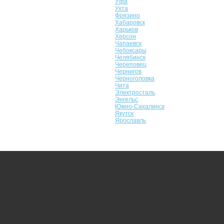
Уфа
Ухта
Фрязино
Хабаровск
Харьков
Херсон
Чапаевск
Чебоксары
Челябинск
Череповец
Чернигов
Черноголовка
Чита
Электросталь
Энгельс
Южно-Сахалинск
Якутск
Ярославль