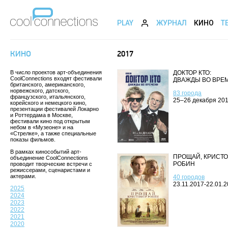
PLAY
ЖУРНАЛ
КИНО
Т
КИНО
2017
В число проектов арт-объединения
ДОКТОР КТО:
CoolConnections входят фестивали
ДВАЖДЫ ВО ВРЕ
британского, американского,
норвежского, датского,
83 города
французского, итальянского,
25–26 декабря 20
корейского и немецкого кино,
презентации фестивалей Локарно
и Роттердама в Москве,
фестивали кино под открытым
небом в «Музеоне» и на
«Стрелке», а также специальные
показы фильмов.
В рамках кинособытий арт-
ПРОЩАЙ, КРИСТ
объединение CoolConnections
РОБИН
проводит творческие встречи с
режиссерами, сценаристами и
актерами.
40 городов
23.11.2017-22.01.
2025
2024
2023
2022
2021
2020