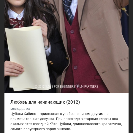
Любовь для начинающих (2012)
мелодрама
Цубаки Хибино – прилежная в учебе, но ничем другим не
примечательная девушка. При переходе в старшие классы она
оказывается соседкой Кёта Цубаки, длинноволосого красавчика,
самого популярного парня в школе.