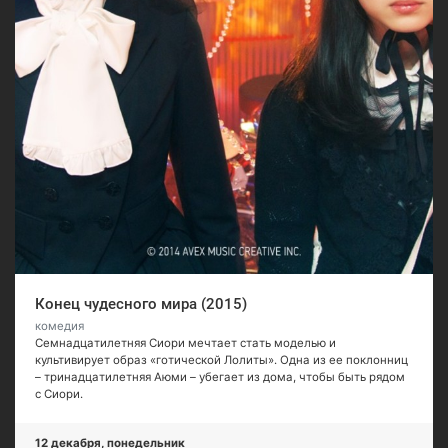
Конец чудесного мира (2015)
комедия
Семнадцатилетняя Сиори мечтает стать моделью и
культивирует образ «готической Лолиты». Одна из ее поклонниц
– тринадцатилетняя Аюми – убегает из дома, чтобы быть рядом
с Сиори.
12 декабря, понедельник