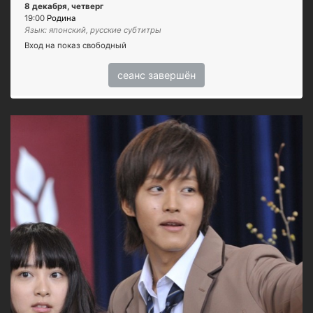
8 декабря, четверг
19:00
Родина
Язык: японский, русские субтитры
Вход на показ свободный
сеанс завершён