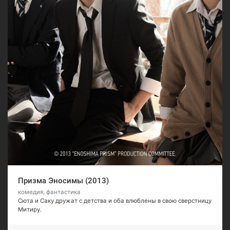
Призма Эносимы (2013)
комедия, фантастика
Сюта и Саку дружат с детства и оба влюблены в свою сверстницу
Митиру.