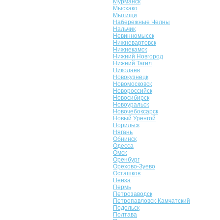
Мурманск
Мысхако
Мытищи
Набережные Челны
Нальчик
Невинномысск
Нижневартовск
Нижнекамск
Нижний Новгород
Нижний Тагил
Николаев
Новокузнецк
Новомосковск
Новороссийск
Новосибирск
Новоуральск
Новочебоксарск
Новый Уренгой
Норильск
Нягань
Обнинск
Одесса
Омск
Оренбург
Орехово-Зуево
Осташков
Пенза
Пермь
Петрозаводск
Петропавловск-Камчатский
Подольск
Полтава