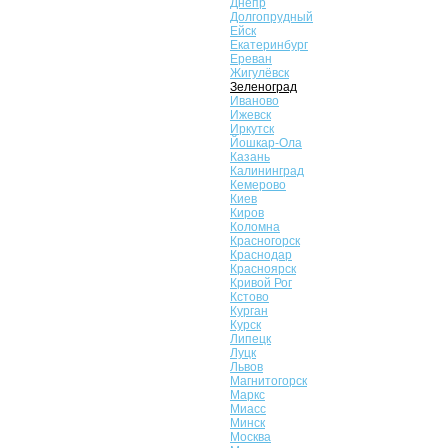
Днепр
Долгопрудный
Ейск
Екатеринбург
Ереван
Жигулёвск
Зеленоград
Иваново
Ижевск
Иркутск
Йошкар-Ола
Казань
Калининград
Кемерово
Киев
Киров
Коломна
Красногорск
Краснодар
Красноярск
Кривой Рог
Кстово
Курган
Курск
Липецк
Луцк
Львов
Магнитогорск
Маркс
Миасс
Минск
Москва