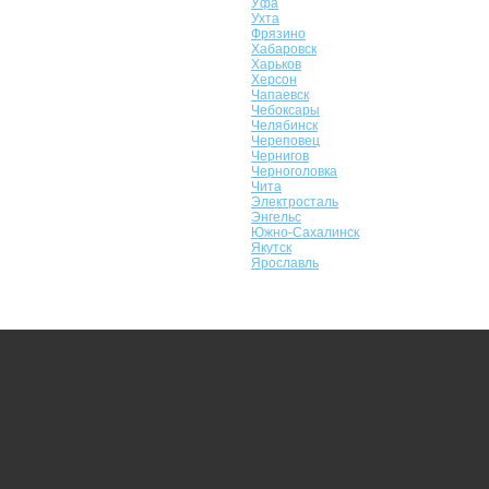
Уфа
Ухта
Фрязино
Хабаровск
Харьков
Херсон
Чапаевск
Чебоксары
Челябинск
Череповец
Чернигов
Черноголовка
Чита
Электросталь
Энгельс
Южно-Сахалинск
Якутск
Ярославль