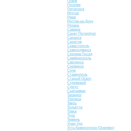
Псков
Пугачёв
Пятигорск
Реутов
Ржев
Ростов-на-Дону
Рязань
Самара
Санкт-Петербург
Саранск
Саратов
Севастополь
Северодвинск
Сергиев Посад
Симферополь
Смоленск
Снежинск
Сочи
Ставрополь
Старый Оскол
Стрежевой
Сургут
Сыктывкар
Таганрог
Тбилиси
Тверь
Тольятти
Томск
Тула
Тюмень
Улан-Удэ
Усть-Каменогорск (Оскемен)