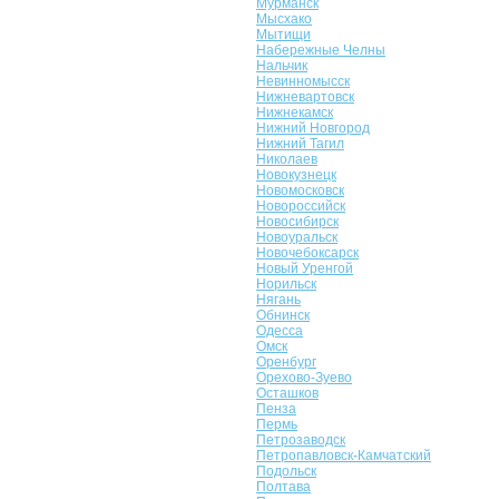
Мурманск
Мысхако
Мытищи
Набережные Челны
Нальчик
Невинномысск
Нижневартовск
Нижнекамск
Нижний Новгород
Нижний Тагил
Николаев
Новокузнецк
Новомосковск
Новороссийск
Новосибирск
Новоуральск
Новочебоксарск
Новый Уренгой
Норильск
Нягань
Обнинск
Одесса
Омск
Оренбург
Орехово-Зуево
Осташков
Пенза
Пермь
Петрозаводск
Петропавловск-Камчатский
Подольск
Полтава