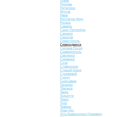
Псков
Пугачёв
Пятигорск
Реутов
Ржев
Ростов-на-Дону
Рязань
Самара
Санкт-Петербург
Саранск
Саратов
Севастополь
Северодвинск
Сергиев Посад
Симферополь
Смоленск
Снежинск
Сочи
Ставрополь
Старый Оскол
Стрежевой
Сургут
Сыктывкар
Таганрог
Тбилиси
Тверь
Тольятти
Томск
Тула
Тюмень
Улан-Удэ
Усть-Каменогорск (Оскемен)