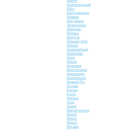
Днепр
Долгопрудный
Ейск
Екатеринбург
Ереван
Жигулёвск
Зеленоград
Иваново
Ижевск
Иркутск
Йошкар-Ола
Казань
Калининград
Кемерово
Киев
Киров
Коломна
Красногорск
Краснодар
Красноярск
Кривой Рог
Кстово
Курган
Курск
Липецк
Луцк
Львов
Магнитогорск
Маркс
Миасс
Минск
Москва