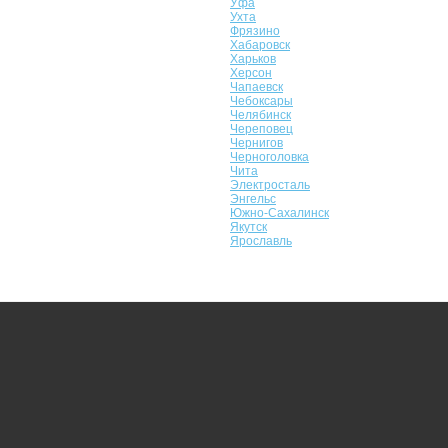
Уфа
Ухта
Фрязино
Хабаровск
Харьков
Херсон
Чапаевск
Чебоксары
Челябинск
Череповец
Чернигов
Черноголовка
Чита
Электросталь
Энгельс
Южно-Сахалинск
Якутск
Ярославль