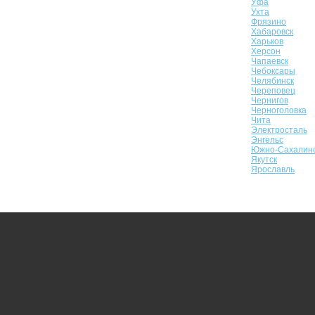
Уфа
Ухта
Фрязино
Хабаровск
Харьков
Херсон
Чапаевск
Чебоксары
Челябинск
Череповец
Чернигов
Черноголовка
Чита
Электросталь
Энгельс
Южно-Сахалин
Якутск
Ярославль