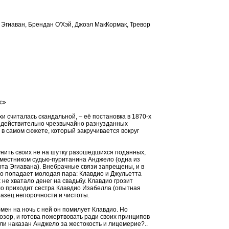
 Эгиаван, Брендан О'Хэй, Джоэл МакКормак, Тревор
с»
и считалась скандальной, – её постановка в 1870-х
в действительно чрезвычайно разнузданных
 в самом сюжете, который закручивается вокруг
унить своих не на шутку разошедшихся поданных,
наместником судью-пуританина Анджело (одна из
рта Эгиавана). Внебрачные связи запрещены, и в
о попадает молодая пара: Клавдио и Джульетта
 не хватало денег на свадьбу. Клавдио грозит
ело приходит сестра Клавдио Изабелла (опытная
разец непорочности и чистоты.
мен на ночь с ней он помилует Клавдио. Но
позор, и готова пожертвовать ради своих принципов
ли наказан Анджело за жестокость и лицемерие?..