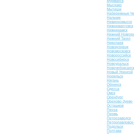
Мурманск
Мысхако
Мытищи
Набережные Ч
Нальчик
Невинномысск
Нижневартовск
Нижнекамск
Нижний Новгор
Нижний Тагил
Николаев
Новокузнецк
Новомосковск
Новороссийск
Новосибирск
Новоуральск
Новочебоксарс
Новый Уренгой
Норильск
Нягань
Обнинск
Одесса
Омск
Оренбург
Орехово-Зуево
Осташков
Пенза
Пермь
Петрозаводск
Петропавловск
Подольск
Полтава