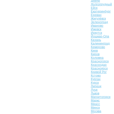
Днепр
Долгопрудный
Ейск
Екатеринбург
Ереван
Жигулёвск
Зеленоград
Иваново
Ижевск
Иркутск
Йошкар-Ола
Казань
Калининград
Кемерово
Киев
Киров
Коломна
Красногорск
Краснодар
Красноярск
Кривой Рог
Кстово
Курган
Курск
Липецк
Луцк
Львов
Магнитогорск
Маркс
Миасс
Минск
Москва