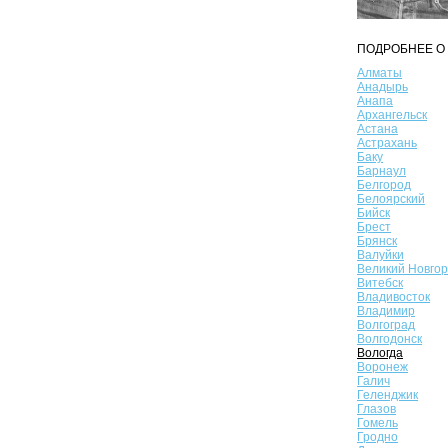
ПОДРОБНЕЕ О 
Алматы
Анадырь
Анапа
Архангельск
Астана
Астрахань
Баку
Барнаул
Белгород
Белоярский
Бийск
Брест
Брянск
Валуйки
Великий Новго
Витебск
Владивосток
Владимир
Волгоград
Волгодонск
Вологда
Воронеж
Галич
Геленджик
Глазов
Гомель
Гродно