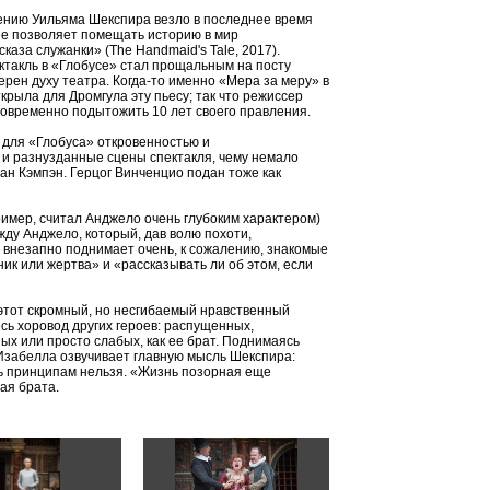
ению Уильяма Шекспира везло в последнее время
не позволяет помещать историю в мир
аза служанки» (The Handmaid's Tale, 2017).
ектакль в «Глобусе» стал прощальным на посту
ерен духу театра. Когда-то именно «Мера за меру» в
крыла для Дромгула эту пьесу; так что режиссер
овременно подытожить 10 лет своего правления.
 для «Глобуса» откровенностью и
и разнузданные сцены спектакля, чему немало
ан Кэмпэн. Герцог Винченцио подан тоже как
имер, считал Анджело очень глубоким характером)
жду Анджело, который, дав волю похоти,
 внезапно поднимает очень, к сожалению, знакомые
ник или жертва» и «рассказывать ли об этом, если
этот скромный, но несгибаемый нравственный
есь хоровод других героев: распущенных,
ых или просто слабых, как ее брат. Поднимаясь
забелла озвучивает главную мысль Шекспира:
ь принципам нельзя. «Жизнь позорная еще
ая брата.