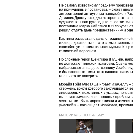
Не самому известному позднему произвед
на причудливые постановки, – сюжет впол
авторитарной антиутопии наподобие «Расск
Доминик Дромгул же, для которого этот сп
художественного руководителя, остается в
постановке Марка Райлэнса в «Глобусе» от
решил отдать дань предшественнику и одн
Картины разврата поданы с традиционной
жизнерадостностью, – это самые смешные 
способствует зажигательная музыка Клэр в
комический персонаж.
Но сложные герои Шекспира (Пушкин, напр
не допускают плоской трактовки. Сцена ме
набрасывается на девственницу Изабеллу,
и болезненные темы: «кто виноват, насиль
мне никто не поверит».
Мэрайя Гэйл блестяще играет Изабеллу – 
стержень, вокруг которого закручивается в
лицемерных, похотливых, лукавых, нечестн
выше матримониально-половых проблем, И
честь может быть дороже жизни и изменят
ужасней!» – восклицает Изабелла, проклин
МАТЕРИАЛЫ ПО ФИЛЬМУ