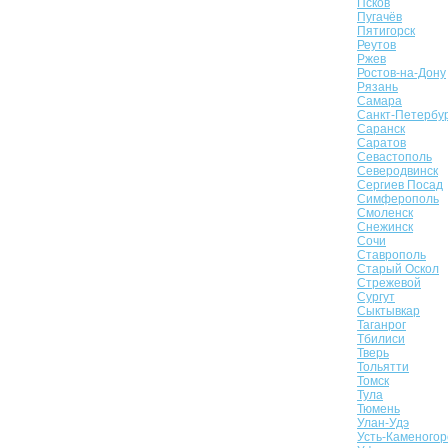
Псков
Пугачёв
Пятигорск
Реутов
Ржев
Ростов-на-Дону
Рязань
Самара
Санкт-Петербу
Саранск
Саратов
Севастополь
Северодвинск
Сергиев Посад
Симферополь
Смоленск
Снежинск
Сочи
Ставрополь
Старый Оскол
Стрежевой
Сургут
Сыктывкар
Таганрог
Тбилиси
Тверь
Тольятти
Томск
Тула
Тюмень
Улан-Удэ
Усть-Каменогор