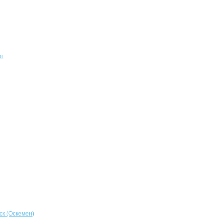
рг
ск (Оскемен)