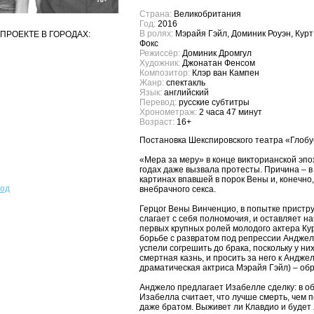
Страна:
Великобритания
Год:
2016
В ролях:
Мэрайя Гэйл, Доминик Роуэн, Курт
ПРОЕКТЕ В ГОРОДАХ:
Фокс
Режиссёр:
Доминик Дромгул
Художник:
Джонатан Фенсом
Композитор:
Клэр ван Кампен
Жанр:
спектакль
Язык:
английский
Перевод:
русские субтитры
Хронометраж:
2 часа 47 минут
Возраст:
16+
Постановка Шекспировского театра «Глобу
«Мера за меру» в конце викторианской эпох
годах даже вызвала протесты. Причина – 
картинах впавшей в порок Вены и, конечно,
род
внебрачного секса.
Герцог Вены Винченцио, в попытке пристр
слагает с себя полномочия, и оставляет 
первых крупных ролей молодого актера Ку
борьбе с развратом под репрессии Анджел
успели согрешить до брака, поскольку у них
смертная казнь, и просить за него к Андж
драматическая актриса Мэрайя Гэйл) – об
Анджело предлагает Изабелле сделку: в об
Изабелла считает, что лучше смерть, чем 
даже братом. Выживет ли Клавдио и будет 