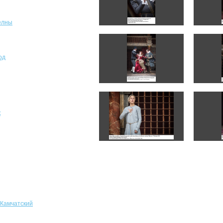
елны
од
к
-Камчатский