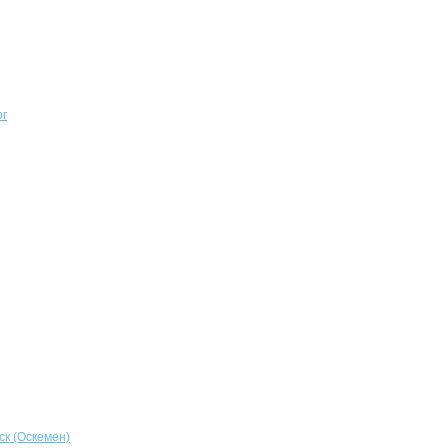
рг
ск (Оскемен)