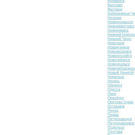
Мурманск
Мысхако
Мытищи
Набережные Ч
Нальчик
Невинномысск
Нижневартовск
Нижнекамск
Нижний Новгор
Нижний Тагил
Николаев
Новокузнецк
Новомосковск
Новороссийск
Новосибирск
Новоуральск
Новочебоксарс
Новый Уренгой
Норильск
Нягань
Обнинск
Одесса
Омск
Оренбург
Орехово-Зуево
Осташков
Пенза
Пермь
Петрозаводск
Петропавловск
Подольск
Полтава