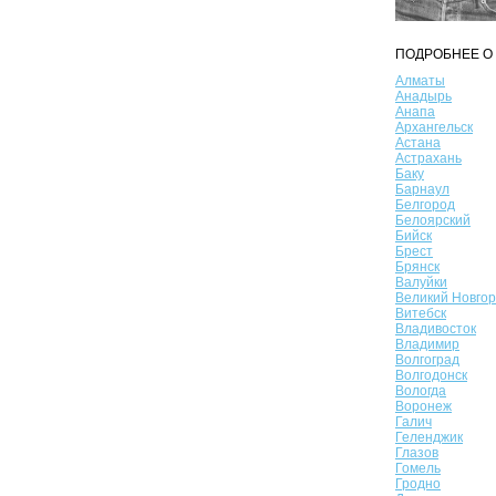
ПОДРОБНЕЕ О 
Алматы
Анадырь
Анапа
Архангельск
Астана
Астрахань
Баку
Барнаул
Белгород
Белоярский
Бийск
Брест
Брянск
Валуйки
Великий Новго
Витебск
Владивосток
Владимир
Волгоград
Волгодонск
Вологда
Воронеж
Галич
Геленджик
Глазов
Гомель
Гродно