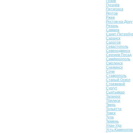
Псков
Пугачёв
Пятигорск
Реутов
Ржев
Ростов-на-Дону
Рязань
Самара
Санкт-Петербу
Саранск
Саратов
Севастополь
Северодвинск
Сергиев Посад
Симферополь
Смоленск
Снежинск
Сочи
Ставрополь
Старый Оскол
Стрежевой
Сургут
Сыктывкар
Таганрог
Тбилиси
Тверь
Тольятти
Томск
Тула
Тюмень
Улан-Удэ
Усть-Каменогор