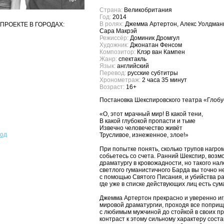
Страна:
Великобритания
Год:
2014
В ролях:
Джемма Артертон, Алекс Уолдманн
ПРОЕКТЕ В ГОРОДАХ:
Сара Макрэй
Режиссёр:
Доминик Дромгул
Художник:
Джонатан Фенсом
Композитор:
Клэр ван Кампен
Жанр:
спектакль
Язык:
английский
Перевод:
русские субтитры
Хронометраж:
2 часа 35 минут
Возраст:
16+
Постановка Шекспировского театра «Глоб
«О, этот мрачный мир! В какой тени,
В какой глубокой пропасти и тьме
Извечно человечество живёт
род
Трусливое, изнеженное, злое!»
При попытке понять, сколько трупов нагро
собьетесь со счета. Ранний Шекспир, возмо
драматургу в кровожадности, но такого на
светлого гуманистичного Барда вы точно не
с помощью Святого Писания, и убийства ра
где уже в списке действующих лиц есть с
Джемма Артертон прекрасно и уверенно иг
мировой драматургии, проходя все поприщ
с любимым мужчиной до стойкой в своих п
контраст к этому сильному характеру соста