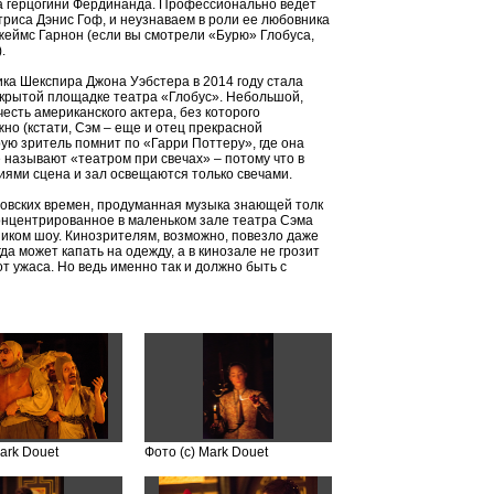
а герцогини Фердинанда. Профессионально ведет
триса Дэнис Гоф, и неузнаваем в роли ее любовника
еймс Гарнон (если вы смотрели «Бурю» Глобуса,
).
ка Шекспира Джона Уэбстера в 2014 году стала
 крытой площадке театра «Глобус». Небольшой,
честь американского актера, без которого
но (кстати, Сэм – еще и отец прекрасной
ую зритель помнит по «Гарри Поттеру», где она
 называют «театром при свечах» – потому что в
иями сцена и зал освещаются только свечами.
овских времен, продуманная музыка знающей толк
сконцентрированное в маленьком зале театра Сэма
ником шоу. Кинозрителям, возможно, повезло даже
да может капать на одежду, а в кинозале не грозит
от ужаса. Но ведь именно так и должно быть с
ark Douet
Фото (с) Mark Douet