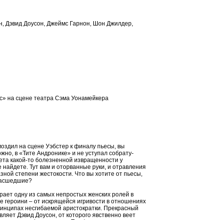
, Дэвид Доусон, Джеймс Гарнон, Шон Джилдер,
ус» на сцене театра Сэма Уонамейкера
моздил на сцене Уэбстер к финалу пьесы, вы
жно, в «Тите Андронике» и не уступал собрату-
лета какой-то болезненной извращенности у
 найдете. Тут вам и оторванные руки, и отравления
зной степени жестокости. Что вы хотите от пьесы,
умасшедшие?
рает одну из самых непростых женских ролей в
е героини – от искрящейся игривости в отношениях
ринципах несгибаемой аристократки. Прекрасный
вляет Дэвид Доусон, от которого явственно веет