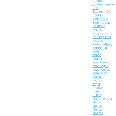
Днепр
Долгопрудный
Ейск
Екатеринбург
Ереван
Жигулёвск
Зеленоград
Иваново
Ижевск
Иркутск
Йошкар-Ола
Казань
Калининград
Кемерово
Киев
Киров
Коломна
Красногорск
Краснодар
Красноярск
Кривой Рог
Кстово
Курган
Курск
Липецк
Луцк
Львов
Магнитогорск
Маркс
Миасс
Минск
Москва