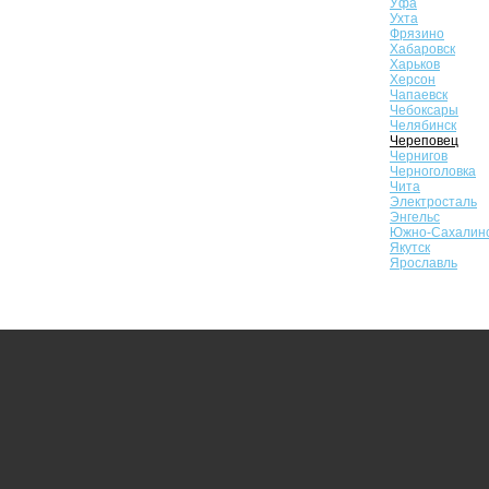
Уфа
Ухта
Фрязино
Хабаровск
Харьков
Херсон
Чапаевск
Чебоксары
Челябинск
Череповец
Чернигов
Черноголовка
Чита
Электросталь
Энгельс
Южно-Сахалин
Якутск
Ярославль