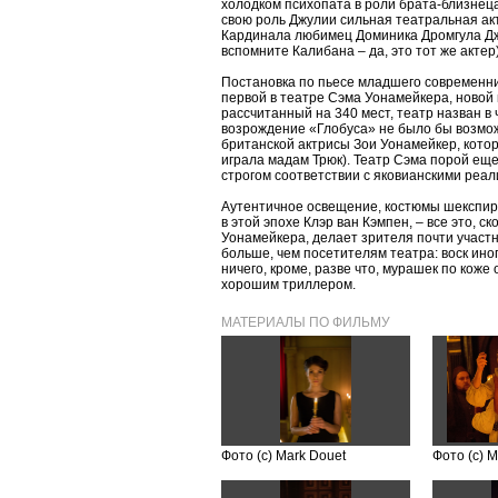
холодком психопата в роли брата-близнец
свою роль Джулии сильная театральная ак
Кардинала любимец Доминика Дромгула Дж
вспомните Калибана – да, это тот же актер
Постановка по пьесе младшего современни
первой в театре Сэма Уонамейкера, новой
рассчитанный на 340 мест, театр назван в 
возрождение «Глобуса» не было бы возмож
британской актрисы Зои Уонамейкер, котор
играла мадам Трюк). Театр Сэма порой еще
строгом соответствии с яковианскими реал
Аутентичное освещение, костюмы шекспир
в этой эпохе Клэр ван Кэмпен, – все это, 
Уонамейкера, делает зрителя почти участ
больше, чем посетителям театра: воск иног
ничего, кроме, разве что, мурашек по коже 
хорошим триллером.
МАТЕРИАЛЫ ПО ФИЛЬМУ
Фото (с) Mark Douet
Фото (с) M