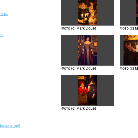
елны
Фото (с) Mark Douet
Фото (с) M
од
Фото (с) Mark Douet
Фото (с) M
к
Фото (с) Mark Douet
-Камчатский