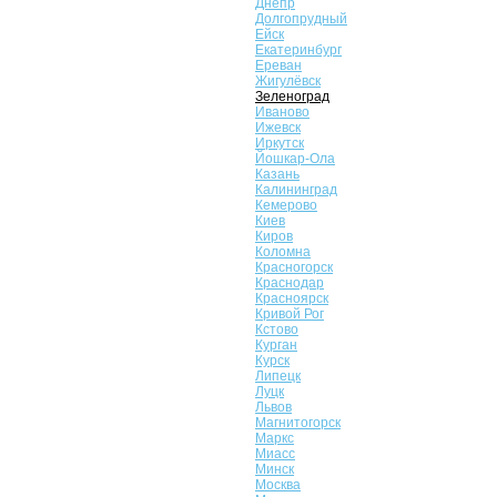
Днепр
Долгопрудный
Ейск
Екатеринбург
Ереван
Жигулёвск
Зеленоград
Иваново
Ижевск
Иркутск
Йошкар-Ола
Казань
Калининград
Кемерово
Киев
Киров
Коломна
Красногорск
Краснодар
Красноярск
Кривой Рог
Кстово
Курган
Курск
Липецк
Луцк
Львов
Магнитогорск
Маркс
Миасс
Минск
Москва