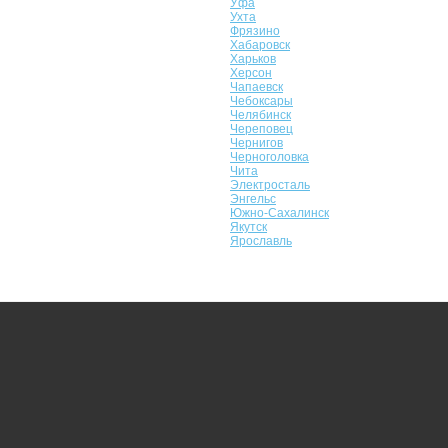
Уфа
Ухта
Фрязино
Хабаровск
Харьков
Херсон
Чапаевск
Чебоксары
Челябинск
Череповец
Чернигов
Черноголовка
Чита
Электросталь
Энгельс
Южно-Сахалинск
Якутск
Ярославль