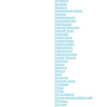
Мурманск
Мысхако
Мытищи
Набережные Челны
Нальчик
Невинномысск
Нижневартовск
Нижнекамск
Нижний Новгород
Нижний Тагил
Николаев
Новокузнецк
Новомосковск
Новороссийск
Новосибирск
Новоуральск
Новочебоксарск
Новый Уренгой
Норильск
Нягань
Обнинск
Одесса
Омск
Оренбург
Орехово-Зуево
Осташков
Пенза
Пермь
Петрозаводск
Петропавловск-Камчатский
Подольск
Полтава