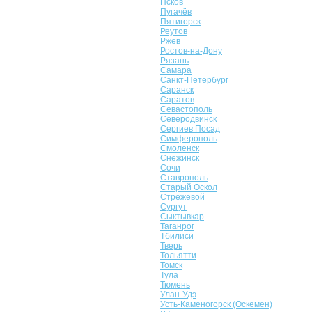
Псков
Пугачёв
Пятигорск
Реутов
Ржев
Ростов-на-Дону
Рязань
Самара
Санкт-Петербург
Саранск
Саратов
Севастополь
Северодвинск
Сергиев Посад
Симферополь
Смоленск
Снежинск
Сочи
Ставрополь
Старый Оскол
Стрежевой
Сургут
Сыктывкар
Таганрог
Тбилиси
Тверь
Тольятти
Томск
Тула
Тюмень
Улан-Удэ
Усть-Каменогорск (Оскемен)