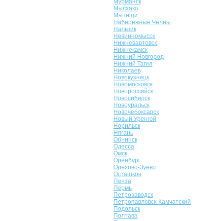
Мурманск
Мысхако
Мытищи
Набережные Челны
Нальчик
Невинномысск
Нижневартовск
Нижнекамск
Нижний Новгород
Нижний Тагил
Николаев
Новокузнецк
Новомосковск
Новороссийск
Новосибирск
Новоуральск
Новочебоксарск
Новый Уренгой
Норильск
Нягань
Обнинск
Одесса
Омск
Оренбург
Орехово-Зуево
Осташков
Пенза
Пермь
Петрозаводск
Петропавловск-Камчатский
Подольск
Полтава