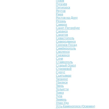
Псков
Пугачёв
Пятигорск
Реутов
Ржев
Ростов-на-Дону
Рязань
Самара
Санкт-Петербург
Саранск
Саратов
Севастополь
Северодвинск
Сергиев Посад
Симферополь
Смоленск
Снежинск
Сочи
Ставрополь
Старый Оскол
Стрежевой
Сургут
Сыктывкар
Таганрог
Тбилиси
Тверь
Тольятти
Томск
Тула
Тюмень
Улан-Удэ
Усть-Каменогорск (Оскемен)