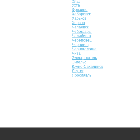
Уфа
Ухта
Фрязино
Хабаровск
Харьков
Херсон
Чапаевск
Чебоксары
Челябинск
Череповец
Чернигов
Черноголовка
Чита
Электросталь
Энгельс
Южно-Сахалинск
Якутск
Ярославль