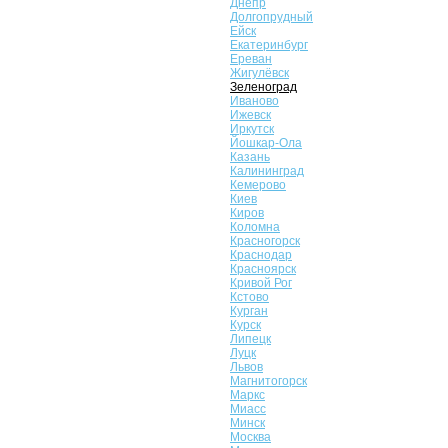
Днепр
Долгопрудный
Ейск
Екатеринбург
Ереван
Жигулёвск
Зеленоград
Иваново
Ижевск
Иркутск
Йошкар-Ола
Казань
Калининград
Кемерово
Киев
Киров
Коломна
Красногорск
Краснодар
Красноярск
Кривой Рог
Кстово
Курган
Курск
Липецк
Луцк
Львов
Магнитогорск
Маркс
Миасс
Минск
Москва