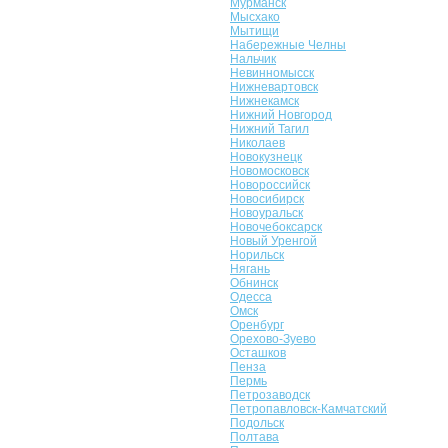
Мурманск
Мысхако
Мытищи
Набережные Челны
Нальчик
Невинномысск
Нижневартовск
Нижнекамск
Нижний Новгород
Нижний Тагил
Николаев
Новокузнецк
Новомосковск
Новороссийск
Новосибирск
Новоуральск
Новочебоксарск
Новый Уренгой
Норильск
Нягань
Обнинск
Одесса
Омск
Оренбург
Орехово-Зуево
Осташков
Пенза
Пермь
Петрозаводск
Петропавловск-Камчатский
Подольск
Полтава