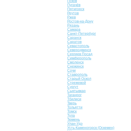
Псков
Пугачёв
Пятигорск
Реутов
Ржев
Ростов-на-Дону
Рязань
Самара
Санкт-Петербург
Саранск
Саратов
Севастополь
Северодвинск
Сергиев Посад
Симферополь
Смоленск
Снежинск
Сочи
Ставрополь
Старый Оскол
Стрежевой
Сургут
Сыктывкар
Таганрог
Тбилиси
Тверь
Тольятти
Томск
Тула
Тюмень
Улан-Удэ
Усть-Каменогорск (Оскемен)