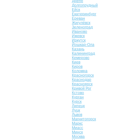
Днепр
Долгопрудный
Ейск
Екатеринбург
Ереван
Жигулёвск
Зеленоград
Иваново
Ижевск
Иркутск
Йошкар-Ола
Казань
Калининград
Кемерово
Киев
Киров
Коломна
Красногорск
Краснодар
Красноярск
Кривой Рог
Кстово
Курган
Курск
Липецк
Луцк
Львов
Магнитогорск
Маркс
Миасс
Минск
Москва