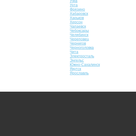
Уфа
Ухта
Фрязино
Хабаровск
Харьков
Херсон
Чапаевск
Чебоксары
Челябинск
Череповец
Чернигов
Черноголовка
Чита
Электросталь
Энгельс
Южно-Сахалинск
Якутск
Ярославль