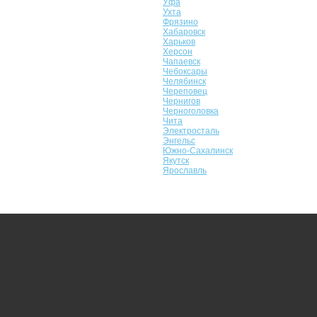
Уфа
Ухта
Фрязино
Хабаровск
Харьков
Херсон
Чапаевск
Чебоксары
Челябинск
Череповец
Чернигов
Черноголовка
Чита
Электросталь
Энгельс
Южно-Сахалинск
Якутск
Ярославль