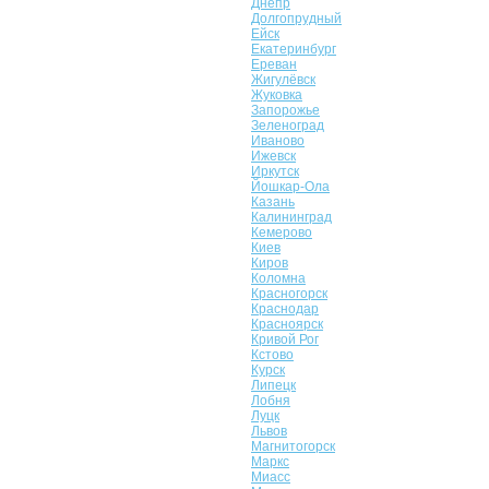
Днепр
Долгопрудный
Ейск
Екатеринбург
Ереван
Жигулёвск
Жуковка
Запорожье
Зеленоград
Иваново
Ижевск
Иркутск
Йошкар-Ола
Казань
Калининград
Кемерово
Киев
Киров
Коломна
Красногорск
Краснодар
Красноярск
Кривой Рог
Кстово
Курск
Липецк
Лобня
Луцк
Львов
Магнитогорск
Маркс
Миасс