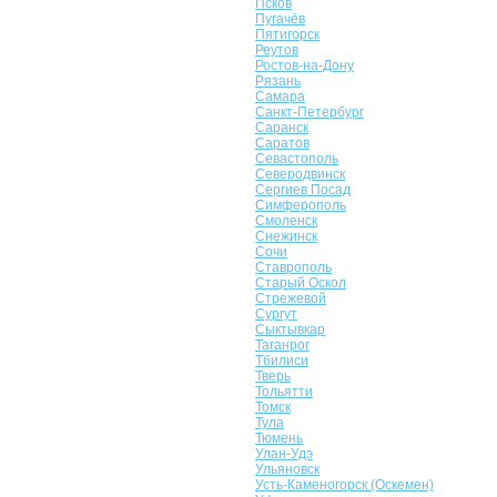
Псков
Пугачёв
Пятигорск
Реутов
Ростов-на-Дону
Рязань
Самара
Санкт-Петербург
Саранск
Саратов
Севастополь
Северодвинск
Сергиев Посад
Симферополь
Смоленск
Снежинск
Сочи
Ставрополь
Старый Оскол
Стрежевой
Сургут
Сыктывкар
Таганрог
Тбилиси
Тверь
Тольятти
Томск
Тула
Тюмень
Улан-Удэ
Ульяновск
Усть-Каменогорск (Оскемен)