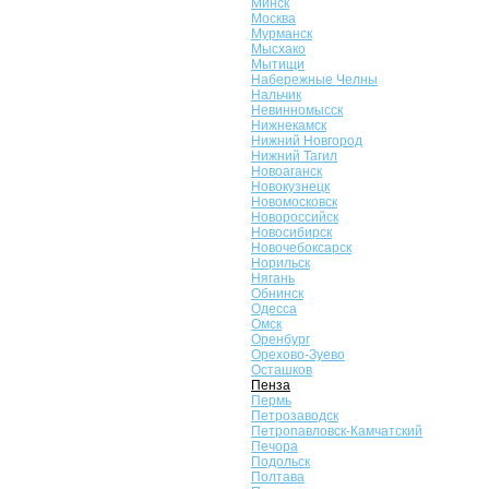
Минск
Москва
Мурманск
Мысхако
Мытищи
Набережные Челны
Нальчик
Невинномысск
Нижнекамск
Нижний Новгород
Нижний Тагил
Новоаганск
Новокузнецк
Новомосковск
Новороссийск
Новосибирск
Новочебоксарск
Норильск
Нягань
Обнинск
Одесса
Омск
Оренбург
Орехово-Зуево
Осташков
Пенза
Пермь
Петрозаводск
Петропавловск-Камчатский
Печора
Подольск
Полтава