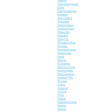
Днепр
Долгопрудный
Ейск
Екатеринбург
Ереван
Жигулёвск
Жуковка
Запорожье
Зеленоград
Иваново
Ижевск
Иркутск
Йошкар-Ола
Казань
Калининград
Кемерово
Киев
Киров
Коломна
Красногорск
Краснодар
Красноярск
Кривой Рог
Кстово
Курск
Липецк
Лобня
Луцк
Львов
Магнитогорск
Маркс
Миасс