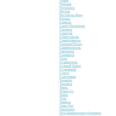
Псков
Пугачёв
Пятигорск
Реутов
Ростов-на-Дону
Рязань
Самара
Санкт-Петербург
Саранск
Саратов
Севастополь
Северодвинск
Сергиев Посад
Симферополь
Смоленск
Снежинск
Сочи
Ставрополь
Старый Оскол
Стрежевой
Сургут
Сыктывкар
Таганрог
Тбилиси
Тверь
Тольятти
Томск
Тула
Тюмень
Улан-Удэ
Ульяновск
Усть-Каменогорск (Оскемен)