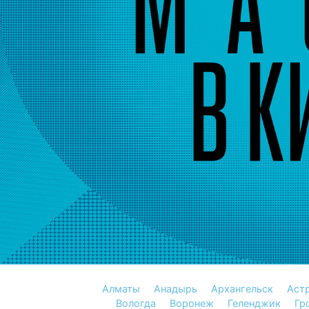
Алматы
Анадырь
Архангельск
Аст
Вологда
Воронеж
Геленджик
Гр