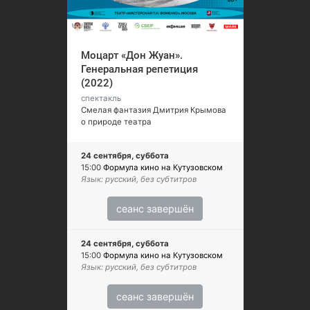
Моцарт «Дон Жуан».
Генеральная репетиция
(2022)
спектакль
Смелая фантазия Дмитрия Крымова
о природе театра
24 сентября, суббота
15:00
Формула кино на Кутузовском
Язык: русский, без субтитров
сеанс завершён
24 сентября, суббота
15:00
Формула кино на Кутузовском
Язык: русский, без субтитров
сеанс завершён