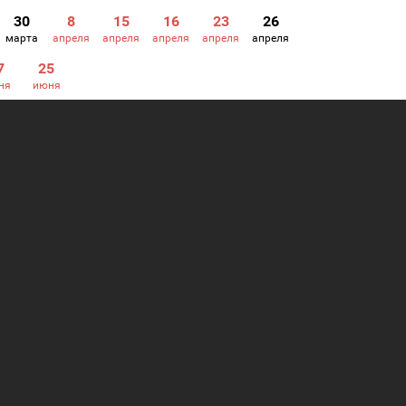
30
8
15
16
23
26
марта
апреля
апреля
апреля
апреля
апреля
7
25
ня
июня