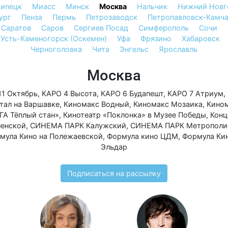
ипецк
Миасс
Минск
Москва
Нальчик
Нижний Новг
ург
Пенза
Пермь
Петрозаводск
Петропавловск-Камч
Саратов
Саров
Сергиев Посад
Симферополь
Сочи
Усть-Каменогорск (Оскемен)
Уфа
Фрязино
Хабаровск
Черноголовка
Чита
Энгельс
Ярославль
Москва
11 Октябрь
,
КАРО 4 Высота
,
КАРО 6 Будапешт
,
КАРО 7 Атриум
,
тал на Варшавке
,
Киномакс Водный
,
Киномакс Мозаика
,
Кино
ГА Тёплый стан»
,
Кинотеатр «Поклонка» в Музее Победы
,
Конц
ленской
,
СИНЕМА ПАРК Калужский
,
СИНЕМА ПАРК Метрополи
мула Кино на Полежаевской
,
Формула кино ЦДМ
,
Формула Ки
Эльдар
Подписаться на рассылку