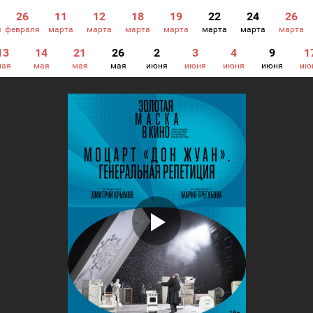
26
11
12
18
19
22
24
26
я
февраля
марта
марта
марта
марта
марта
марта
марта
13
14
21
26
2
3
4
9
1
мая
мая
мая
мая
июня
июня
июня
июня
ию