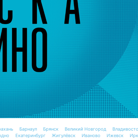
рахань
Барнаул
Брянск
Великий Новгород
Владивост
одно
Екатеринбург
Жигулёвск
Иваново
Ижевск
Ирк