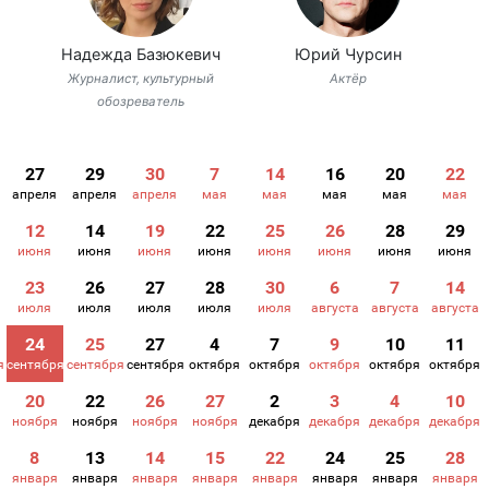
Надежда Базюкевич
Юрий Чурсин
Журналист, культурный
Актёр
обозреватель
27
29
30
7
14
16
20
22
апреля
апреля
апреля
мая
мая
мая
мая
мая
12
14
19
22
25
26
28
29
июня
июня
июня
июня
июня
июня
июня
июня
23
26
27
28
30
6
7
14
июля
июля
июля
июля
июля
августа
августа
августа
24
25
27
4
7
9
10
11
я
сентября
сентября
сентября
октября
октября
октября
октября
октября
20
22
26
27
2
3
4
10
ноября
ноября
ноября
ноября
декабря
декабря
декабря
декабря
8
13
14
15
22
24
25
28
января
января
января
января
января
января
января
января