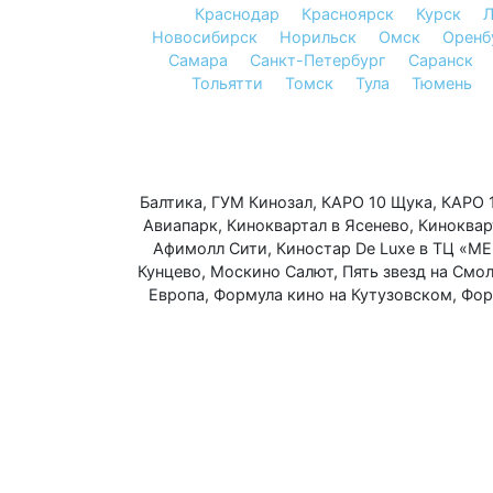
Краснодар
Красноярск
Курск
Л
Новосибирск
Норильск
Омск
Оренб
Самара
Санкт-Петербург
Саранск
Тольятти
Томск
Тула
Тюмень
Балтика
,
ГУМ Кинозал
,
КАРО 10 Щука
,
КАРО 
Авиапарк
,
Киноквартал в Ясенево
,
Киноквар
Афимолл Сити
,
Киностар De Luxe в ТЦ «МЕ
Кунцево
,
Москино Салют
,
Пять звезд на Смо
Европа
,
Формула кино на Кутузовском
,
Фор