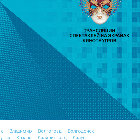
ок
Владимир
Волгоград
Волгодонск
утск
Казань
Калининград
Калуга