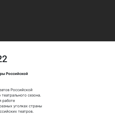
22
уры Российской
реатов Российской
 театрального сезона.
я работе
разных уголках страны
ссийских театров.