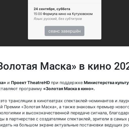
24 сентября, суббота
15:00
Формула кино на Кутузовском
Язык: русский, без субтитров
сеанс завершён
Золотая Маска» в кино 20
ка»
и
Проект TheatreHD
при поддержке
Министерства культ
ставляют программу
«Золотая Маска в кино».
 это трансляции в кинотеатрах спектаклей-номинантов и лау
й Премии «Золотая Маска», а также знаковых премьер нового
ологиями и высококачественной передаче сигнала, благодар
 в партнерстве с создателями спектаклей, зрители в самых 
идеть на большом экране актуальные постановки ведущих ро