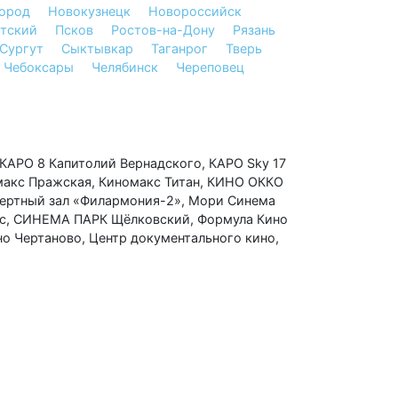
ород
Новокузнецк
Новороссийск
атский
Псков
Ростов-на-Дону
Рязань
Сургут
Сыктывкар
Таганрог
Тверь
Чебоксары
Челябинск
Череповец
КАРО 8 Капитолий Вернадского
,
КАРО Sky 17
макс Пражская
,
Киномакс Титан
,
КИНО ОККО
ертный зал «Филармония-2»
,
Мори Синема
с
,
СИНЕМА ПАРК Щёлковский
,
Формула Кино
но Чертаново
,
Центр документального кино
,