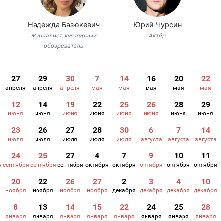
Надежда Базюкевич
Юрий Чурсин
Журналист, культурный
Актёр
обозреватель
27
29
30
7
14
16
20
22
апреля
апреля
апреля
мая
мая
мая
мая
мая
12
14
19
22
25
26
28
29
июня
июня
июня
июня
июня
июня
июня
июня
23
26
27
28
30
6
7
14
июля
июля
июля
июля
июля
августа
августа
августа
24
25
27
4
7
9
10
11
я
сентября
сентября
сентября
октября
октября
октября
октября
октября
20
22
26
27
2
3
4
10
ноября
ноября
ноября
ноября
декабря
декабря
декабря
декабря
8
13
14
15
22
24
25
28
января
января
января
января
января
января
января
января