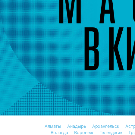
Алматы
Анадырь
Архангельск
Аст
Вологда
Воронеж
Геленджик
Гр