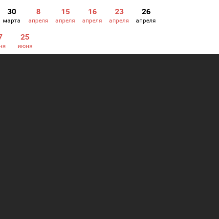
30
8
15
16
23
26
марта
апреля
апреля
апреля
апреля
апреля
7
25
ня
июня