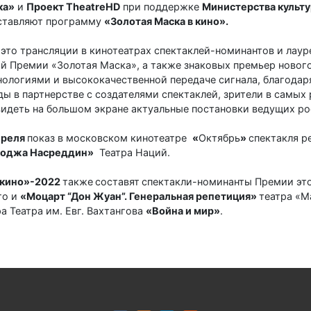
ка»
и
Проект TheatreHD
при поддержке
Министерства культ
ставляют программу
«Золотая Маска в кино».
 это трансляции в кинотеатрах спектаклей-номинантов и лау
й Премии «Золотая Маска», а также знаковых премьер нового
ологиями и высококачественной передаче сигнала, благодар
 в партнерстве с создателями спектаклей, зрители в самых 
идеть на большом экране актуальные постановки ведущих ро
преля
показ в московском кинотеатре
«
Октябрь
»
спектакля р
оджа Насреддин»
Театра Наций.
 кино»-2022
также
составят
спектакли-номинанты Премии эт
го и
«Моцарт “Дон Жуан”. Генеральная репетиция»
театра «М
а Театра им. Евг. Вахтангова
«Война и мир»
.