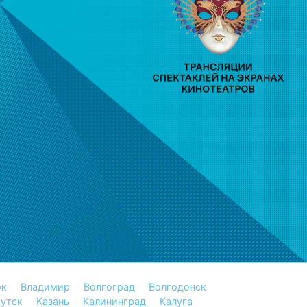
ок
Владимир
Волгоград
Волгодонск
утск
Казань
Калининград
Калуга