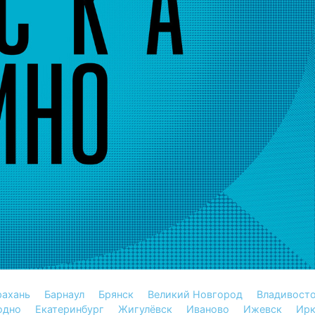
рахань
Барнаул
Брянск
Великий Новгород
Владивост
одно
Екатеринбург
Жигулёвск
Иваново
Ижевск
Ирк