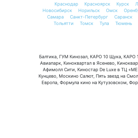
Краснодар
Красноярск
Курск
Л
Новосибирск
Норильск
Омск
Оренб
Самара
Санкт-Петербург
Саранск
Тольятти
Томск
Тула
Тюмень
Балтика
,
ГУМ Кинозал
,
КАРО 10 Щука
,
КАРО 
Авиапарк
,
Киноквартал в Ясенево
,
Киноквар
Афимолл Сити
,
Киностар De Luxe в ТЦ «МЕ
Кунцево
,
Москино Салют
,
Пять звезд на Смо
Европа
,
Формула кино на Кутузовском
,
Фор