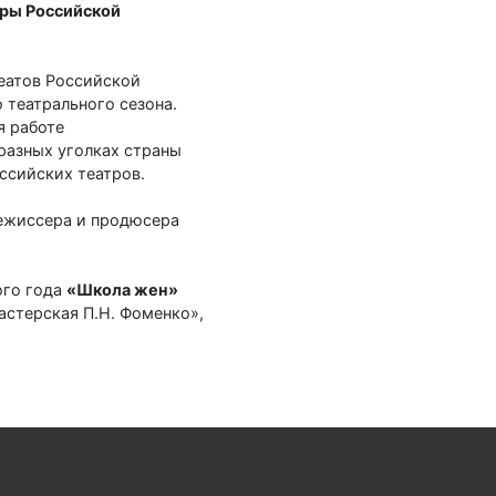
уры Российской
реатов Российской
 театрального сезона.
я работе
разных уголках страны
ссийских театров.
ежиссера и продюсера
ого года
«Школа жен»
астерская П.Н. Фоменко»,