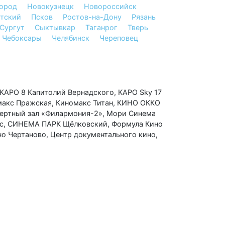
ород
Новокузнецк
Новороссийск
атский
Псков
Ростов-на-Дону
Рязань
Сургут
Сыктывкар
Таганрог
Тверь
Чебоксары
Челябинск
Череповец
КАРО 8 Капитолий Вернадского
,
КАРО Sky 17
макс Пражская
,
Киномакс Титан
,
КИНО ОККО
ертный зал «Филармония-2»
,
Мори Синема
с
,
СИНЕМА ПАРК Щёлковский
,
Формула Кино
но Чертаново
,
Центр документального кино
,