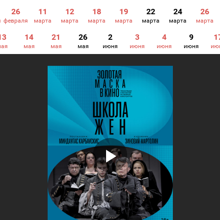
26
11
12
18
19
22
24
26
я
февраля
марта
марта
марта
марта
марта
марта
марта
13
14
21
26
2
3
4
9
1
мая
мая
мая
мая
июня
июня
июня
июня
ию