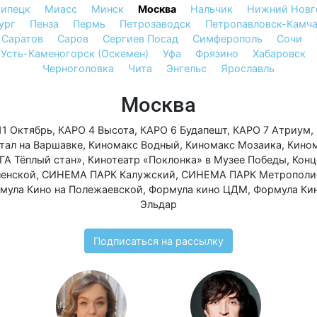
ипецк
Миасс
Минск
Москва
Нальчик
Нижний Новг
ург
Пенза
Пермь
Петрозаводск
Петропавловск-Камч
Саратов
Саров
Сергиев Посад
Симферополь
Сочи
Усть-Каменогорск (Оскемен)
Уфа
Фрязино
Хабаровск
Черноголовка
Чита
Энгельс
Ярославль
Москва
11 Октябрь
,
КАРО 4 Высота
,
КАРО 6 Будапешт
,
КАРО 7 Атриум
,
тал на Варшавке
,
Киномакс Водный
,
Киномакс Мозаика
,
Кино
ГА Тёплый стан»
,
Кинотеатр «Поклонка» в Музее Победы
,
Конц
ленской
,
СИНЕМА ПАРК Калужский
,
СИНЕМА ПАРК Метрополи
мула Кино на Полежаевской
,
Формула кино ЦДМ
,
Формула Ки
Эльдар
Подписаться на рассылку