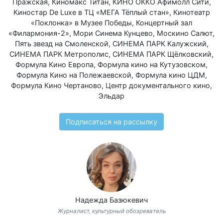
Пражская
,
Киномакс Титан
,
КИНО ОККО Афимолл Сити
,
Киностар De Luxe в ТЦ «МЕГА Тёплый стан»
,
Кинотеатр
«Поклонка» в Музее Победы
,
Концертный зал
«Филармония-2»
,
Мори Синема Кунцево
,
Москино Салют
,
Пять звезд на Смоленской
,
СИНЕМА ПАРК Калужский
,
СИНЕМА ПАРК Метрополис
,
СИНЕМА ПАРК Щёлковский
,
Формула Кино Европа
,
Формула кино на Кутузовском
,
Формула Кино на Полежаевской
,
Формула кино ЦДМ
,
Формула Кино Чертаново
,
Центр документального кино
,
Эльдар
Подписаться на рассылку
Надежда Базюкевич
Журналист, культурный обозреватель