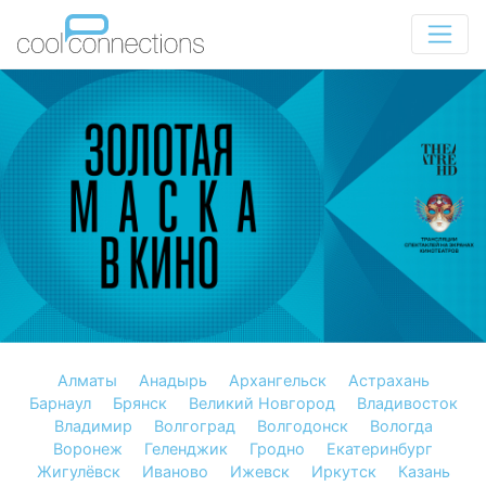
Алматы
Анадырь
Архангельск
Астрахань
Барнаул
Брянск
Великий Новгород
Владивосток
Владимир
Волгоград
Волгодонск
Вологда
Воронеж
Геленджик
Гродно
Екатеринбург
Жигулёвск
Иваново
Ижевск
Иркутск
Казань