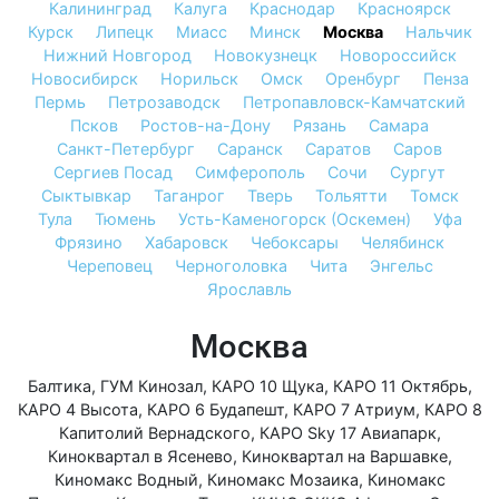
Калининград
Калуга
Краснодар
Красноярск
Курск
Липецк
Миасс
Минск
Москва
Нальчик
Нижний Новгород
Новокузнецк
Новороссийск
Новосибирск
Норильск
Омск
Оренбург
Пенза
Пермь
Петрозаводск
Петропавловск-Камчатский
Псков
Ростов-на-Дону
Рязань
Самара
Санкт-Петербург
Саранск
Саратов
Саров
Сергиев Посад
Симферополь
Сочи
Сургут
Сыктывкар
Таганрог
Тверь
Тольятти
Томск
Тула
Тюмень
Усть-Каменогорск (Оскемен)
Уфа
Фрязино
Хабаровск
Чебоксары
Челябинск
Череповец
Черноголовка
Чита
Энгельс
Ярославль
Москва
Балтика
,
ГУМ Кинозал
,
КАРО 10 Щука
,
КАРО 11 Октябрь
,
КАРО 4 Высота
,
КАРО 6 Будапешт
,
КАРО 7 Атриум
,
КАРО 8
Капитолий Вернадского
,
КАРО Sky 17 Авиапарк
,
Киноквартал в Ясенево
,
Киноквартал на Варшавке
,
Киномакс Водный
,
Киномакс Мозаика
,
Киномакс