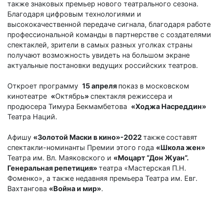
также знаковых премьер нового театрального сезона.
Благодаря цифровым технологиями и
высококачественной передаче сигнала, благодаря работе
профессиональной команды в партнерстве с создателями
спектаклей, зрители в самых разных уголках страны
получают возможность увидеть на большом экране
актуальные постановки ведущих российских театров.
Откроет программу
15 апреля
показ в московском
кинотеатре
«
Октябрь
»
спектакля режиссера и
продюсера Тимура Бекмамбетова
«Ходжа Насреддин»
Театра Наций.
Афишу
«Золотой Маски в кино»-2022
также
составят
спектакли-номинанты Премии этого года
«Школа жен»
Театра им. Вл. Маяковского и
«Моцарт “Дон Жуан”.
Генеральная репетиция»
театра «Мастерская П.Н.
Фоменко», а также недавняя премьера Театра им. Евг.
Вахтангова
«Война и мир»
.