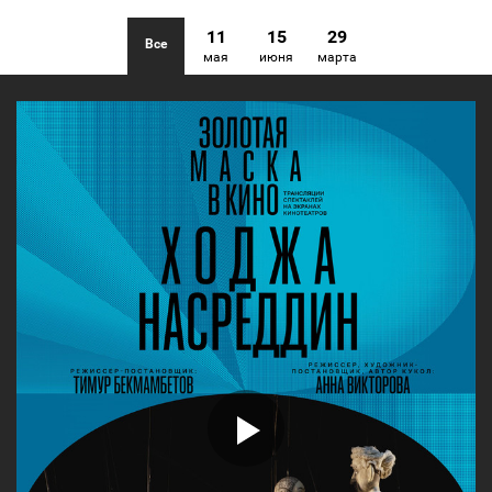
11
15
29
Все
мая
июня
марта