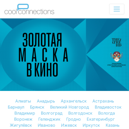
Алматы
Анадырь
Архангельск
Астрахань
Барнаул
Брянск
Великий Новгород
Владивосток
Владимир
Волгоград
Волгодонск
Вологда
Воронеж
Геленджик
Гродно
Екатеринбург
Жигулёвск
Иваново
Ижевск
Иркутск
Казань