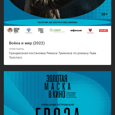
Война и мир (2022)
спектакль
Грандиозная постановка Римаса Туминаса по роману Льва
Толстого