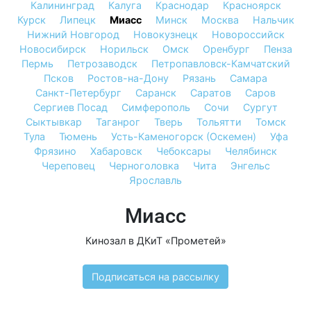
Калининград
Калуга
Краснодар
Красноярск
Курск
Липецк
Миасс
Минск
Москва
Нальчик
Нижний Новгород
Новокузнецк
Новороссийск
Новосибирск
Норильск
Омск
Оренбург
Пенза
Пермь
Петрозаводск
Петропавловск-Камчатский
Псков
Ростов-на-Дону
Рязань
Самара
Санкт-Петербург
Саранск
Саратов
Саров
Сергиев Посад
Симферополь
Сочи
Сургут
Сыктывкар
Таганрог
Тверь
Тольятти
Томск
Тула
Тюмень
Усть-Каменогорск (Оскемен)
Уфа
Фрязино
Хабаровск
Чебоксары
Челябинск
Череповец
Черноголовка
Чита
Энгельс
Ярославль
Миасс
Кинозал в ДКиТ «Прометей»
Подписаться на рассылку