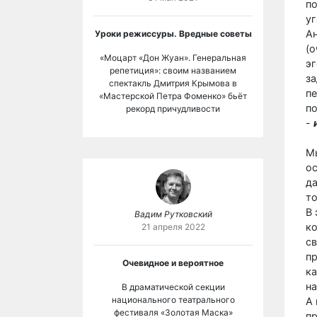
по
уг
Ан
Уроки режиссуры. Вредные советы
(о
«Моцарт «Дон Жуан». Генеральная
эг
репетиция»: своим названием
за
спектакль Дмитрия Крымова в
пе
«Мастерской Петра Фоменко» бьёт
по
рекорд причудливости
-
Мы
ос
да
то
В 
Вадим Рутковский
ко
21 апреля 2022
с
п
Очевидное и вероятное
ка
на
В драматической секции
национального театрального
А 
фестиваля «Золотая Маска»
п