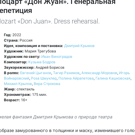
оцарт «Дон Жуан». Генеральная
епетиция
ozart «Don Juan». Dress rehearsal.
Год:
2022
Страна:
Россия
Идея, композиция и постановка:
Дмитрий Крымов
Художник:
Мария Трегубова
Художник по свету:
Иван Виноградов
Композитор:
Кузьма Бодров
Звукорежиссер:
Андрей Борисов
В ролях:
Евгений Цыганов
,
Тагир Рахимов
,
Александр Моровов
,
Игорь
Войнаровский
,
Роза Шмуклер
,
Полина Айрапетова
,
Галина Кашковская
,
Михаил Крылов
,
Вера Строкова
Жанр:
спектакль
Хронометраж:
175 мин.
Возраст:
16+
мелая фантазия Дмитрия Крымова о природе театра
образе замурованного в толщинки и маску, изменившего голо