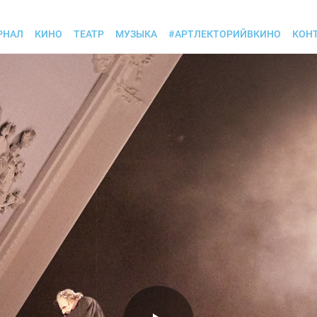
РНАЛ
КИНО
ТЕАТР
МУЗЫКА
#АРТЛЕКТОРИЙВКИНО
КОН