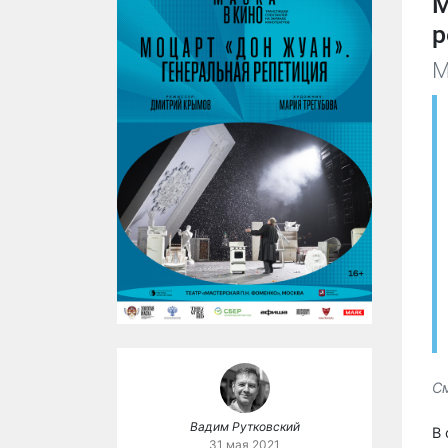
М
р
M
С
Вадим Рутковский
В 
31 мая 2021