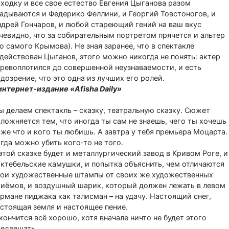
ходку и все свое естество Евгения Цыганова разом
адываются и Федерико Феллини, и Георгий Товстоногов, и
дрей Гончаров, и любой стареющий гений на ваш вкус
чевидно, что за собирательным портретом прячется и альтер
о самого Крымова). Не зная заранее, что в спектакле
действован Цыганов, этого можно никогда не понять: актер
ревоплотился до совершенной неузнаваемости, и есть
дозрение, что это одна из лучших его ролей.
интернет-издание «Afisha Daily»
 делаем спектакль – сказку, театральную сказку. Сюжет
ложняется тем, что иногда ты сам не знаешь, чего ты хочешь
же что и кого ты любишь. А завтра у тебя премьера Моцарта.
гда можно убить кого‑то не того.
этой сказке будет и металлургический завод в Кривом Роге, и
ктебельские камушки, и попытка объяснить, чем отличаются
вои художественные штампы от своих же художественных
риёмов, и воздушный шарик, который должен лежать в левом
рмане пиджака как талисман – на удачу. Настоящий снег,
стоящая земля и настоящее пение.
кончится всё хорошо, хотя вначале ничто не будет этого
редвещать.