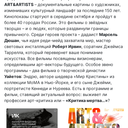
ART&ARTISTS
– документальные картины о художниках,
изменивших культурный ландшафт за последние 150 лет.
Кинопоказы стартуют в середине октября и пройдут в
более 40 городах России. Это фильмы о звёздных
творцах – и о людях, которые раздвинули границы
привычного. Среди героев проекта – дадаист
Марсель
Дюшан
, чья идея реди-мейд захватила мир, мастер
световых инсталляций
Роберт Ирвин
, соратник Джеймса
Таррелла, который перевернет ваше понимание
искусства. Все фильмы посвящены визионерам,
определившим арт-векторы будущего. Особое звено
программы – два фильма о творческой династии
Уайетов
: Эндрю, авторе шедевра «Мир Кристины» из
коллекции МоМА в Нью-Йорке, и его сыне Джейми,
портретисте Кеннеди и Нуреева. Есть в программе и
фильм, ставящий актуальный вопрос: выживет ли
профессия арт-критика или –
«Критика мертва…»
?