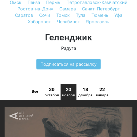
Омск
Пенза
Пермь
Петропавловск-Камчатский
Ростов-на-Дону
Самара
Санкт-Петербург
Саратов
Сочи
Томск
Тула
Тюмень
Уфа
Хабаровск
Челябинск
Ярославль
Геленджик
Радуга
Подписаться на рассылку
30
20
18
22
Все
октября
ноября
декабря
января