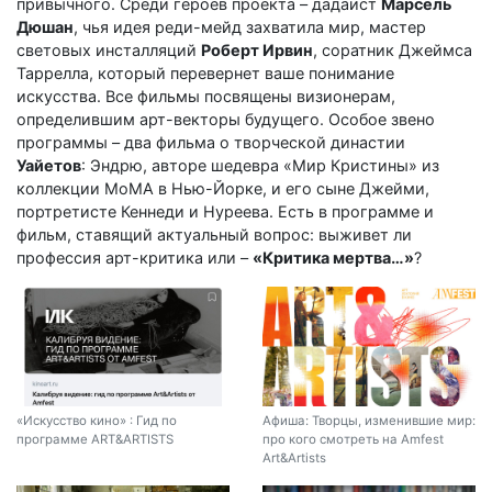
привычного. Среди героев проекта – дадаист
Марсель
Дюшан
, чья идея реди-мейд захватила мир, мастер
световых инсталляций
Роберт Ирвин
, соратник Джеймса
Таррелла, который перевернет ваше понимание
искусства. Все фильмы посвящены визионерам,
определившим арт-векторы будущего. Особое звено
программы – два фильма о творческой династии
Уайетов
: Эндрю, авторе шедевра «Мир Кристины» из
коллекции МоМА в Нью-Йорке, и его сыне Джейми,
портретисте Кеннеди и Нуреева. Есть в программе и
фильм, ставящий актуальный вопрос: выживет ли
профессия арт-критика или –
«Критика мертва…»
?
«Искусство кино» : Гид по
Афиша: Творцы, изменившие мир:
программе ART&ARTISTS
про кого смотреть на Amfest
Art&Artists