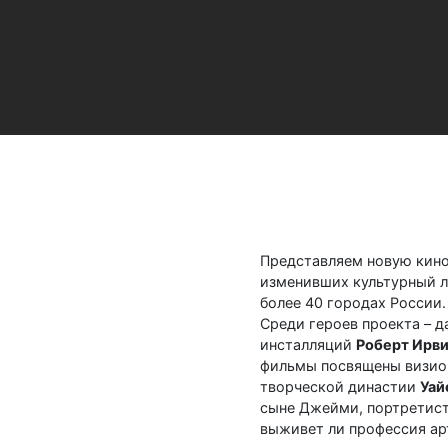
Представляем новую кин
изменивших культурный ла
более 40 городах России.
Среди героев проекта – 
инсталляций
Роберт Ирв
фильмы посвящены визион
творческой династии
Уай
сыне Джейми, портретист
выживет ли профессия ар