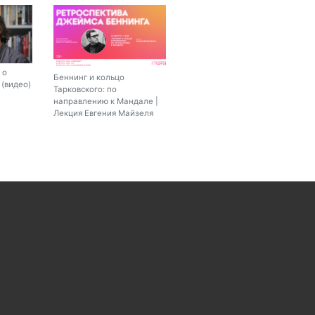
 о
Беннинг и кольцо
(видео)
Тарковского: по
направлению к Мандале |
Лекция Евгения Майзеля