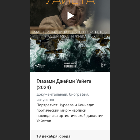
Глазами Джейми Уайета
(2024)
документальный, биография,
искусство
Портретист Нуреева и Кеннеди:
поэтический мир живописи
наследника артистической династии
Уайетов
18 декабря, среда