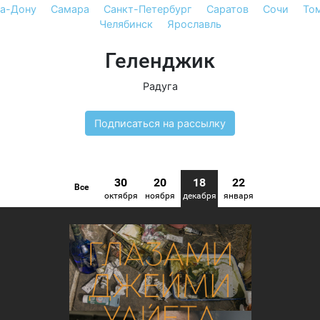
на-Дону
Самара
Санкт-Петербург
Саратов
Сочи
То
Челябинск
Ярославль
Геленджик
Радуга
Подписаться на рассылку
30
20
18
22
Все
октября
ноября
декабря
января