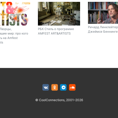
Ричард Линклейтер
Творцы,
РБК Стиль о программе
Джеймсе Беннинге 
шие мир: про кого
AMFEST ART&ARTISTS
ь на Amfest
sts
© CoolConnections, 2001–2026