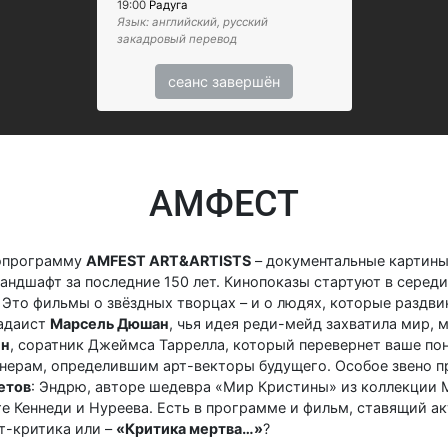
19:00
Радуга
Язык: английский, русский
закадровый перевод
сеанс завершён
АМФЕСТ
опрограмму
AMFEST ART&ARTISTS
– документальные картины
ндшафт за последние 150 лет. Кинопоказы стартуют в середи
 Это фильмы о звёздных творцах – и о людях, которые раздв
дадаист
Марсель Дюшан
, чья идея реди-мейд захватила мир, 
ин
, соратник Джеймса Таррелла, который перевернет ваше по
ерам, определившим арт-векторы будущего. Особое звено п
етов
: Эндрю, авторе шедевра «Мир Кристины» из коллекции 
е Кеннеди и Нуреева. Есть в программе и фильм, ставящий ак
т-критика или –
«Критика мертва…»
?