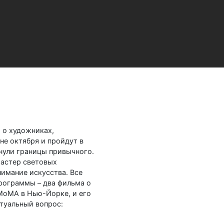
 о художниках,
не октября и пройдут в
инули границы привычного.
мастер световых
нимание искусства. Все
рограммы – два фильма о
МоМА в Нью-Йорке, и его
туальный вопрос: