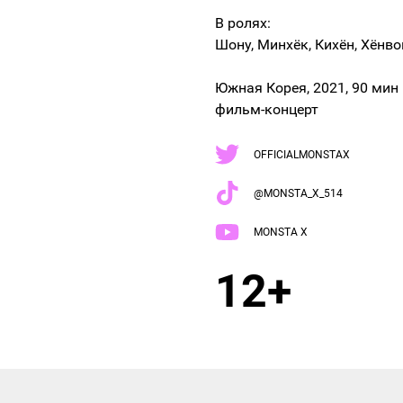
В ролях:
Шону, Минхёк, Кихён, Хёнвон
Южная Корея, 2021, 90 мин
фильм-концерт
OFFICIALMONSTAX
@MONSTA_X_514
MONSTA X
12+