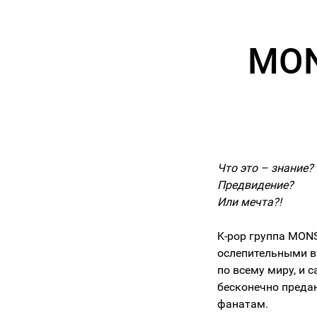
MON
Что это – знание?
Предвидение?
Или мечта?!
K-pop группа MON
ослепительными в
по всему миру, и 
бесконечно преда
фанатам.