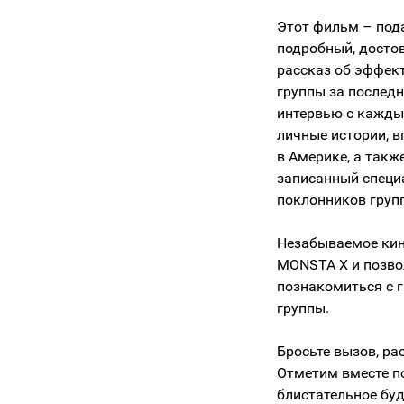
Этот фильм – под
подробный, досто
рассказ об эффек
группы за последн
интервью с кажды
личные истории, в
в Америке, а такж
записанный специ
поклонников груп
Незабываемое кин
MONSTA X и позво
познакомиться с
группы.
Бросьте вызов, ра
Отметим вместе п
блистательное бу