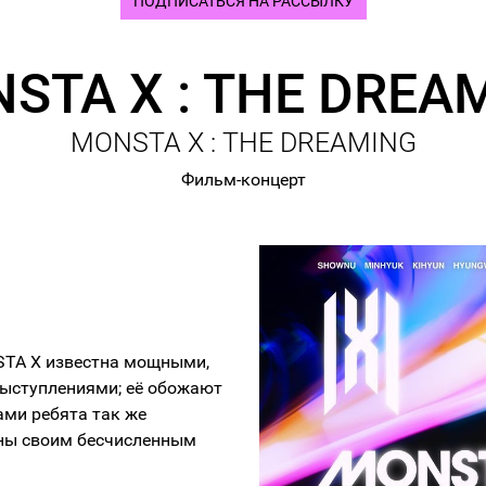
ПОДПИСАТЬСЯ НА РАССЫЛКУ
STA X : THE DREA
MONSTA X : THE DREAMING
Фильм-концерт
STA X известна мощными,
ыступлениями; её обожают
сами ребята так же
ны своим бесчисленным