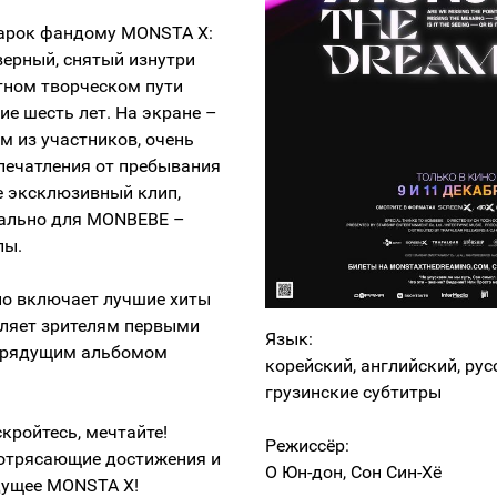
арок фандому MONSTA X:
верный, снятый изнутри
тном творческом пути
ие шесть лет. На экране –
м из участников, очень
печатления от пребывания
е эксклюзивный клип,
ально для MONBEBE –
пы.
о включает лучшие хиты
ляет зрителям первыми
Язык:
 грядущим альбомом
корейский, английский, рус
грузинские субтитры
скройтесь, мечтайте!
Режиссёр:
отрясающие достижения и
О Юн-дон, Сон Син-Хё
дущее MONSTA X!