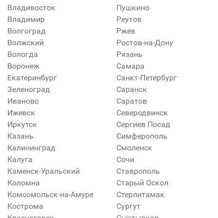
Владивосток
Пушкино
Владимир
Реутов
Волгоград
Ржев
Волжский
Ростов-на-Дону
Вологда
Рязань
Воронеж
Самара
Екатеринбург
Санкт-Петербург
Зеленоград
Саранск
Иваново
Саратов
Ижевск
Северодвинск
Иркутск
Сергиев Посад
Казань
Симферополь
Калининград
Смоленск
Калуга
Сочи
Каменск-Уральский
Ставрополь
Коломна
Старый Оскол
Комсомольск-на-Амуре
Стерлитамак
Кострома
Сургут
Красногорск
Сыктывкар