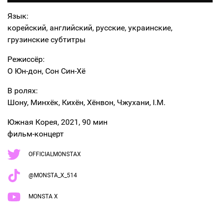
Язык:
корейский, английский, русские, украинские,
грузинские субтитры
Режиссёр:
О Юн-дон, Сон Син-Хё
В ролях:
Шону, Минхёк, Кихён, Хёнвон, Чжухани, I.M.
Южная Корея, 2021, 90 мин
фильм-концерт
OFFICIALMONSTAX
@MONSTA_X_514
MONSTA X