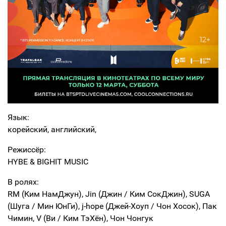
Язык:
корейский, английский,
Режиссёр:
HYBE & BIGHIT MUSIC
В ролях:
RM (Ким НамДжун), Jin (Джин / Ким СокДжин), SUGA
(Шуга / Мин ЮнГи), j-hope (Джей-Хоуп / Чон Хосок), Пак
Чимин, V (Ви / Ким ТэХён), Чон Чонгук