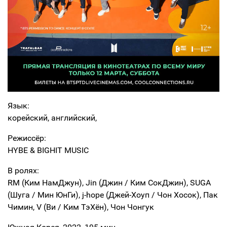
Язык:
корейский, английский,
Режиссёр:
HYBE & BIGHIT MUSIC
В ролях:
RM (Ким НамДжун), Jin (Джин / Ким СокДжин), SUGA
(Шуга / Мин ЮнГи), j-hope (Джей-Хоуп / Чон Хосок), Пак
Чимин, V (Ви / Ким ТэХён), Чон Чонгук