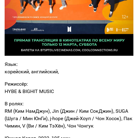
Язык:
корейский, английский,
Режиссёр:
HYBE & BIGHIT MUSIC
В ролях:
RM (Ким НамДжун), Jin (Джин / Ким СокДжин), SUGA
(Шуга / Мин ЮнГи), j-hope (Джей-Хоуп / Чон Хосок), Пак
Чимин, V (Ви / Ким ТэХён), Чон Чонгук