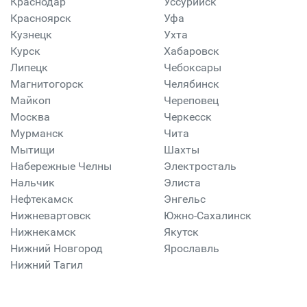
Краснодар
Уссурийск
Красноярск
Уфа
Кузнецк
Ухта
Курск
Хабаровск
Липецк
Чебоксары
Магнитогорск
Челябинск
Майкоп
Череповец
Москва
Черкесск
Мурманск
Чита
Мытищи
Шахты
Набережные Челны
Электросталь
Нальчик
Элиста
Нефтекамск
Энгельс
Нижневартовск
Южно-Сахалинск
Нижнекамск
Якутск
Нижний Новгород
Ярославль
Нижний Тагил