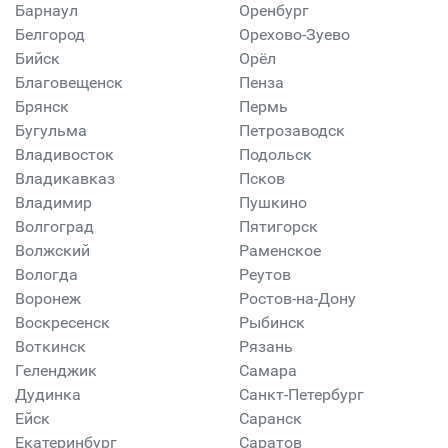
Барнаул
Оренбург
Белгород
Орехово-Зуево
Бийск
Орёл
Благовещенск
Пенза
Брянск
Пермь
Бугульма
Петрозаводск
Владивосток
Подольск
Владикавказ
Псков
Владимир
Пушкино
Волгоград
Пятигорск
Волжский
Раменское
Вологда
Реутов
Воронеж
Ростов-на-Дону
Воскресенск
Рыбинск
Воткинск
Рязань
Геленджик
Самара
Дудинка
Санкт-Петербург
Ейск
Саранск
Екатеринбург
Саратов