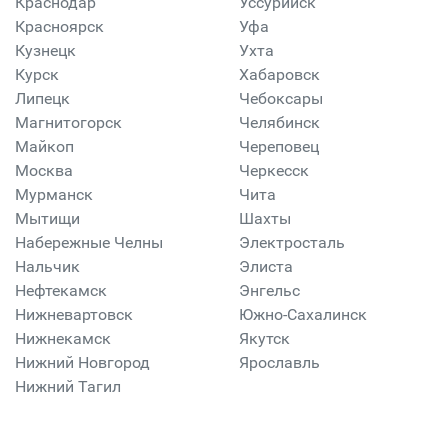
Краснодар
Уссурийск
Красноярск
Уфа
Кузнецк
Ухта
Курск
Хабаровск
Липецк
Чебоксары
Магнитогорск
Челябинск
Майкоп
Череповец
Москва
Черкесск
Мурманск
Чита
Мытищи
Шахты
Набережные Челны
Электросталь
Нальчик
Элиста
Нефтекамск
Энгельс
Нижневартовск
Южно-Сахалинск
Нижнекамск
Якутск
Нижний Новгород
Ярославль
Нижний Тагил