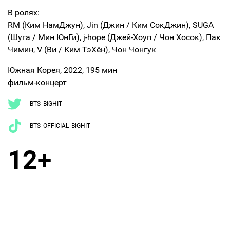
В ролях:
RM (Ким НамДжун), Jin (Джин / Ким СокДжин), SUGA
(Шуга / Мин ЮнГи), j-hope (Джей-Хоуп / Чон Хосок), Пак
Чимин, V (Ви / Ким ТэХён), Чон Чонгук
Южная Корея, 2022, 195 мин
фильм-концерт
BTS_BIGHIT
BTS_OFFICIAL_BIGHIT
12+