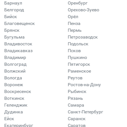
Барнаул
Оренбург
Белгород
Орехово-Зуево
Бийск
Орёл
Благовещенск
Пенза
Брянск
Пермь
Бугульма
Петрозаводск
Владивосток
Подольск
Владикавказ
Псков
Владимир
Пушкино
Волгоград
Пятигорск
Волжский
Раменское
Вологда
Реутов
Воронеж
Ростов-на-Дону
Воскресенск
Рыбинск
Воткинск
Рязань
Геленджик
Самара
Дудинка
Санкт-Петербург
Ейск
Саранск
Екатеринбург
Саратов