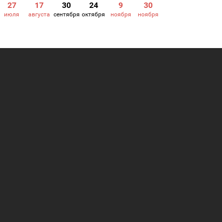
27
17
30
24
9
30
июля
августа
сентября
октября
ноября
ноября