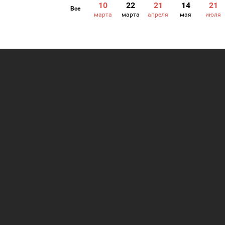
10
22
21
14
21
Все
марта
марта
апреля
мая
июля