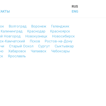
RUS
ENG
ТАКТЫ
ток
Волгоград
Воронеж
Геленджик
Калининград
Краснодар
Красноярск
й Новгород
Новокузнецк
Новосибирск
ск-Камчатский
Псков
Ростов-на-Дону
чи
Старый Оскол
Сургут
Сыктывкар
но
Хабаровск
Чапаевск
Чебоксары
ск
Ярославль