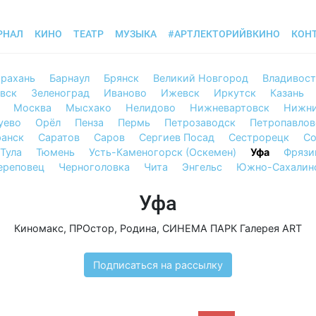
РНАЛ
КИНО
ТЕАТР
МУЗЫКА
#АРТЛЕКТОРИЙВКИНО
КОН
рахань
Барнаул
Брянск
Великий Новгород
Владивос
вск
Зеленоград
Иваново
Ижевск
Иркутск
Казань
Москва
Мысхако
Нелидово
Нижневартовск
Нижни
уево
Орёл
Пенза
Пермь
Петрозаводск
Петропавлов
анск
Саратов
Саров
Сергиев Посад
Сестрорецк
Со
Тула
Тюмень
Усть-Каменогорск (Оскемен)
Уфа
Фрязи
ереповец
Черноголовка
Чита
Энгельс
Южно-Сахалин
Уфа
Киномакс
,
ПРОстор
,
Родина
,
СИНЕМА ПАРК Галерея ART
Подписаться на рассылку