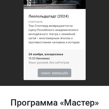
Леопольдштадт (2024)
спектакль
Том Стоппард возвращается на
сцену Российского академического
молодёжного театра с семейной
сагой – многомерным эпосом о
противостоянии человека и истории
24 ноября, воскресенье
15:00
Киномакс
Язык: русский, без субтитров
сеанс завершён
Программа «Мастер»