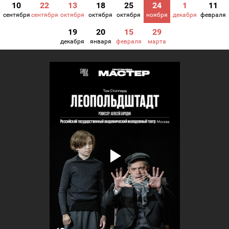
10
22
13
18
25
24
1
11
сентября
сентября
октября
октября
октября
ноября
декабря
февраля
19
20
15
29
декабря
января
февраля
марта