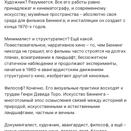
Художник? Разумеется. Все его работы равно
принадлежат и кинематографу, и современному
искусству; музейные пространства
–
абсолютно своя
среда для фильмов Беннинга; и инсталляции он создает с
конца 1970-х годов.
Минималист и структуралист? Ещё какой.
Повествовательное, нарративное кино
–
то, чем Беннинг
никогда не грешил; его фильмы часто строятся на долгих
планах, всматривании в ландшафт, бессюжетном
статичном наблюдении и продолжают эксперименты,
начатые в 1960-е авангардистским движением
структурного кино, изобретают другой киноязык.
Философ? Конечно. Его визуальные практики восходят к
трудам Генри Дэвида Торо. Искусство Беннинга
–
многотомный эпос осмысления связей между историей и
природой, искусственными и естественными
ландшафтами, частным и вечным.
Документалист, художник, авангардист, философ, а ещё
–
икона независимого кино, педагог, поэт. Каждое