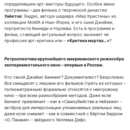
определившим арт-векторы будущего. Особое звено
программы – два фильма о творческой династии
Уайетов
: Эндрю, авторе шедевра «Мир Кристины» из
коллекции МоМА в Нью-Йорке, и его сыне Джейми,
портретисте Кеннеди и Нуреева. Есть в программе и
фильм, ставящий актуальный вопрос: выживет ли
профессия арт-критика или –
«Критика мертва…»
?
Ретроспектива крупнейшего американского режиссёра
экспериментального кино
–
впервые в России.
Кто такой Джеймс Беннинг? Документалист? Безусловно.
Все семьдесят с лишним его фильмов (треть из которых
–
полнометражные) формально относятся к неигровому
кино
–
при всем разнообразии методов. Даже если
Беннинг привлекает
–
как в «Самоубийстве в пейзаже»
–
актёров для имперсонации упоминаемых реальных лиц;
даже если снимает
–
как в совместной с Бёртом Барром
«О, Панаме»
–
звёздного Уиллема Дефо.