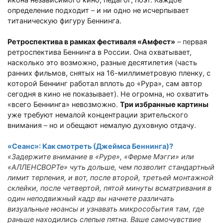
определение подходит
–
и ни одно не исчерпывает
титаническую фигуру Беннинга.
Ретроспектива в рамках фестиваля «Амфест»
– пе
рвая
ретроспектива Беннинга в России. Она охватывает,
насколько это возможно, разные десятилетия (часть
ранних фильмов, снятых на 16-миллиметровую пленку, с
которой Беннинг работал вплоть до «Рура», сам автор
сегодня в кино не показывает). Не огромна, но охватить
«всего Беннинга» невозможно.
Три избранные картины
уже требуют немалой концентрации зрительского
внимания
–
но и обещают немалую духовную отдачу.
«Сеанс»: Как смотреть (Джеймса Беннинга)?
«Задержите внимание в «Руре», «Ферме Мэгги» или
«АЛЛЕНСВОРТе» чуть дольше, чем позволит стандартный
лимит терпения, и вот, после второй, третьей монтажной
склейки, после четвертой, пятой минуты всматривания в
один неподвижный кадр вы начнете различать
визуальные нюансы и узнавать микрособытия там, где
раньше находились слепые пятна. Ваше самочувствие