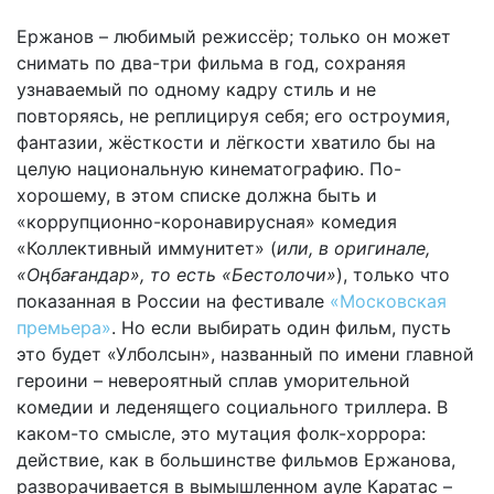
Ержанов – любимый режиссёр; только он может
снимать по два-три фильма в год, сохраняя
узнаваемый по одному кадру стиль и не
повторяясь, не реплицируя себя; его остроумия,
фантазии, жёсткости и лёгкости хватило бы на
целую национальную кинематографию. По-
хорошему, в этом списке должна быть и
«коррупционно-коронавирусная» комедия
«Коллективный иммунитет» (
или, в оригинале,
«Оңбағандар», то есть «Бестолочи»
), только что
показанная в России на фестивале
«Московская
премьера»
. Но если выбирать один фильм, пусть
это будет «Улболсын», названный по имени главной
героини – невероятный сплав уморительной
комедии и леденящего социального триллера. В
каком-то смысле, это мутация фолк-хоррора:
действие, как в большинстве фильмов Ержанова,
разворачивается в вымышленном ауле Каратас –