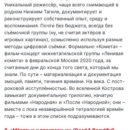
Уникальный режиссёр, чаще всего снимающий в
родном Нижнем Тагиле, документирует и
реконструирует собственный опыт, среду и
воспоминания. Почти без бюджета, всегда без
съёмочной группы (ну, не считая актёров в
игровых картинах), осмысленно используя разные
методы цифровой съёмки. Формально «Комета» –
фильм-концерт нижнетагильской группы «Ленивая
комета» в февральской Москве 2020 года, за
считанные дни до конца того света, который мы
знали. По сути – материализация и документация
эмоций, памяти, течения времени. На века. С пост-
роковой исступлённостью. Во вселенной Кострова
замыкает документальную трилогию, начатую
фильмами «Народная» и «После «Народной»; они –
вместе с пока незавершённой тетралогией времён
года – тоже в этом списке подразумеваются.
8. «Мёртвые и прекрасные» (Dead & Beautiful)