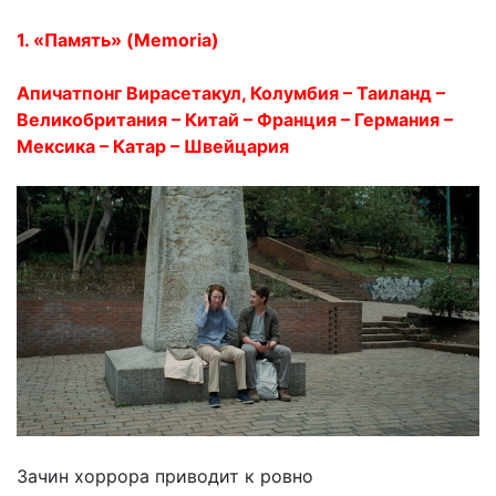
1. «Память» (Memoria)
Апичатпонг Вирасетакул, Колумбия – Таиланд –
Великобритания – Китай – Франция – Германия –
Мексика – Катар – Швейцария
Зачин хоррора приводит к ровно