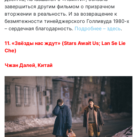
завершиться другим фильмом о призрачном
вторжении в реальность. И за возвращение к
безмятежности тинейджерского Голливуда 1980-х
– сердечная благодарность.
Подробнее – здесь
.
11. «Звёзды нас ждут» (Stars Await Us; Lan Se Lie
Che)
Чжан Далей, Китай