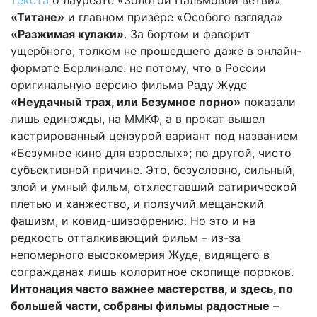
текста
о лауреате «Золотой Пальмовой ветви»
«Титане»
и главном призёре «Особого взгляда»
«Разжимая кулаки»
. За бортом и фаворит
ущербного, толком не прошедшего даже в онлайн-
формате Берлинале: не потому, что в России
оригинальную версию фильма Раду Жуде
«Неудачный трах, или Безумное порно»
показали
лишь единожды, на ММКФ, а в прокат вышел
кастрированный цензурой вариант под названием
«Безумное кино для взрослых»; по другой, чисто
субъективной причине. Это, безусловно, сильный,
злой и умный фильм, отхлеставший сатирической
плетью и ханжество, и ползучий мещанский
фашизм, и ковид-шизофрению. Но это и на
редкость отталкивающий фильм – из-за
непомерного высокомерия Жуде, видящего в
согражданах лишь колоритное скопище пороков.
Интонация часто важнее мастерства, и здесь, по
большей части, собраны фильмы радостные
–