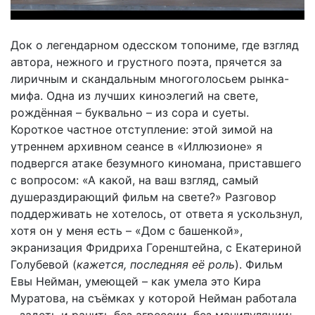
Док о легендарном одесском топониме, где взгляд
автора, нежного и грустного поэта, прячется за
лиричным и скандальным многоголосьем рынка-
мифа. Одна из лучших киноэлегий на свете,
рождённая – буквально – из сора и суеты.
Короткое частное отступление: этой зимой на
утреннем архивном сеансе в «Иллюзионе» я
подвергся атаке безумного киномана, приставшего
с вопросом: «А какой, на ваш взгляд, самый
душераздирающий фильм на свете?» Разговор
поддерживать не хотелось, от ответа я ускользнул,
хотя он у меня есть – «Дом с башенкой»,
экранизация Фридриха Горенштейна, с Екатериной
Голубевой (
кажется, последняя её роль
). Фильм
Евы Нейман, умеющей – как умела это Кира
Муратова, на съёмках у которой Нейман работала