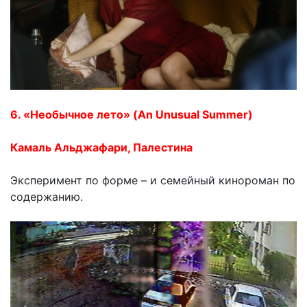
6. «Необычное лето» (An Unusual Summer)
Камаль Альджафари, Палестина
Эксперимент по форме – и семейный кинороман по
содержанию.