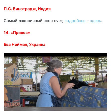
П.С. Винотрадж, Индия
Самый лаконичный эпос ever;
подробнее – здесь
.
14. «Привоз»
Ева Нейман, Украина