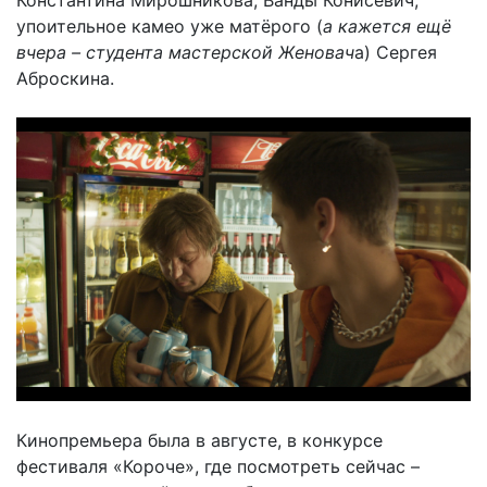
упоительное камео уже матёрого (
а кажется ещё
вчера – студента мастерской Женовач
а) Сергея
Аброскина.
Кинопремьера была в августе, в конкурсе
фестиваля «Короче», где посмотреть сейчас –