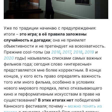
Уже по традиции начинаю с предупреждения:
итоги –
это игра; в её правила заложены
случайность и догадки
; она не приемлет
объективности и не претендует на всеохватность.
Прежние cool-топы (
за
2016
,
2017
,
2018
,
2019
и
2020
годы
) назывались списками самых важных
фильмов года; сегодня слово «интересные»
представляется мне более корректным. В конце
концов, у кого есть право определять важность
того или иного фильма, особенно в условиях
нового мирового порядка, легко отказывающего
кино и перформативным искусствам в праве на
существование?
В этих итогах нет
победителей
Каннского фестиваля; почему –
можно понять из