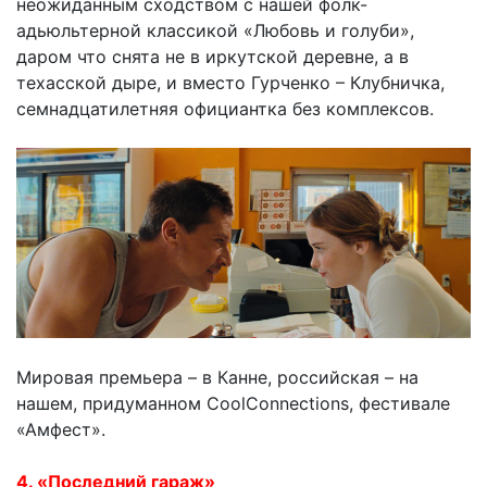
неожиданным сходством с нашей фолк-
адьюльтерной классикой «Любовь и голуби»,
даром что снята не в иркутской деревне, а в
техасской дыре, и вместо Гурченко – Клубничка,
семнадцатилетняя официантка без комплексов.
Мировая премьера – в Канне, российская – на
нашем, придуманном CoolConnections, фестивале
«Амфест».
4. «Последний гараж»