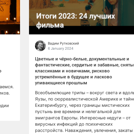
Итоги 2023: 24 лучших
фильма
Вадим Рутковский
6 January 2024
Цветные и чёрно-белые, документальные и
фантастические, сердитые и забавные, сняты
о
классиками и новичками, рисково
устремлённые в будущее и ласково
упивающиеся прошлым
аемся.
Всеобъемлющие трипы – вокруг света и вдол
иков.
Яузы, по сюрреалистической Америке и тай
Екатеринбургу, через границы мистических
едии
пустынь вне времени и нелегальной для
эмигрантов Европы. Интересные недуги – от
вирусных инфекций до психических
расстройств. Наваждения, увлечения, закаты