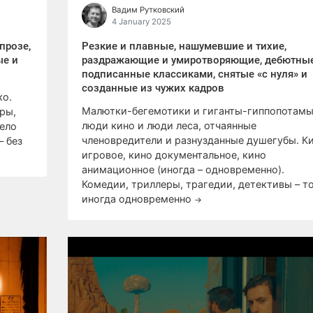
Вадим Рутковский
4 January 2025
прозе,
Резкие и плавные, нашумевшие и тихие,
ые и
раздражающие и умиротворяющие, дебютные
подписанные классиками, снятые «с нуля» и
созданные из чужих кадров
ко.
Малютки-бегемотики и гиганты-гиппопотам
ры,
люди кино и люди леса, отчаянные
вело
членовредители и разнузданные душегубы. К
– без
игровое, кино документальное, кино
анимационное (иногда – одновременно).
Комедии, триллеры, трагедии, детективы – т
иногда одновременно
→