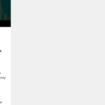
е
ь
ному
 и