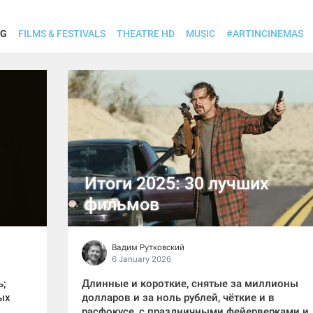
(CURRENT)
OG
FILMS & FESTIVALS
THEATRE HD
MUSIC
#ARTINCINEMAS
Итоги 2025: 30 лучших
фильмов
Вадим Рутковский
6 January 2026
ь;
Длинные и короткие, снятые за миллионы
ых
долларов и за ноль рублей, чёткие и в
расфокусе, с праздничными фейерверками и