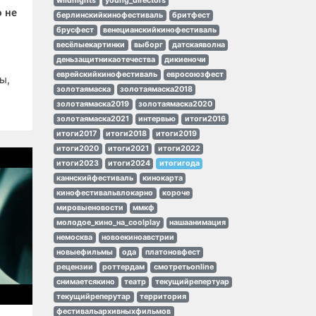
wildnights
young_directors
 не
берлинскийкинофестиваль
бритфест
брусфест
венецианскийкинофестиваль
весёлыекартинки
выборг
датскаяволна
деньзащитникаотечества
дикиеночи
еврейскийкинофестиваль
евросоюзфест
ы,
золотаямаска
золотаямаска2018
золотаямаска2019
золотаямаска2020
золотаямаска2021
интервью
итоги2016
итоги2017
итоги2018
итоги2019
итоги2020
итоги2021
итоги2022
итоги2023
итоги2024
итогигода
каннскийфестиваль
кинокарта
кинофестивальвлокарно
короче
мировыеновости
ммкф
молодое_кино_на_coolplay
нашаанимация
немосква
новоекиноавстрии
новыефильмы
ода
платоновфест
рецензии
роттердам
смотретьonline
снимаетсякино
театр
текущийрепертуар
текущийреперутар
территория
фестивальархивныхфильмов