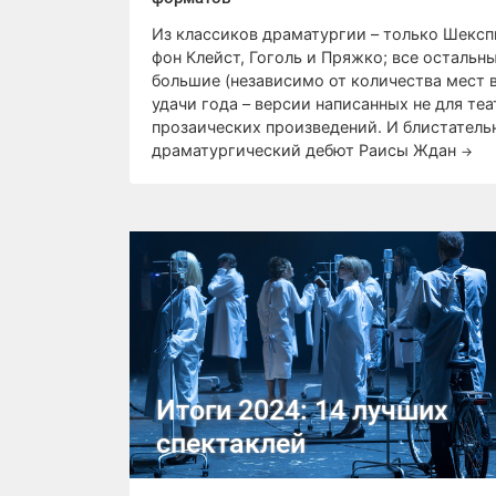
Из классиков драматургии – только Шексп
фон Клейст, Гоголь и Пряжко; все остальн
большие (независимо от количества мест в
удачи года – версии написанных не для теа
прозаических произведений. И блистател
драматургический дебют Раисы Ждан
→
Итоги 2024: 14 лучших
спектаклей