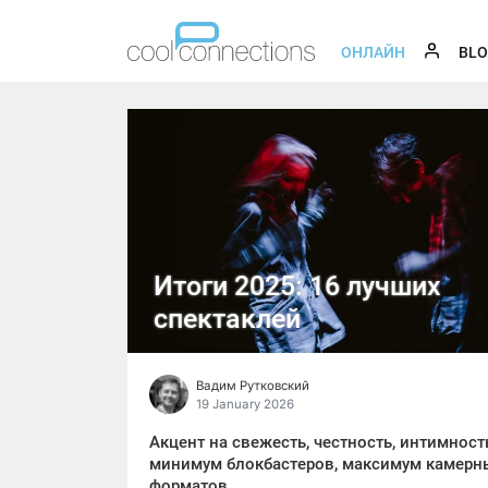
ОНЛАЙН
BL
Итоги 2025: 16 лучших
спектаклей
Вадим Рутковский
19 January 2026
Акцент на свежесть, честность, интимност
минимум блокбастеров, максимум камерн
форматов