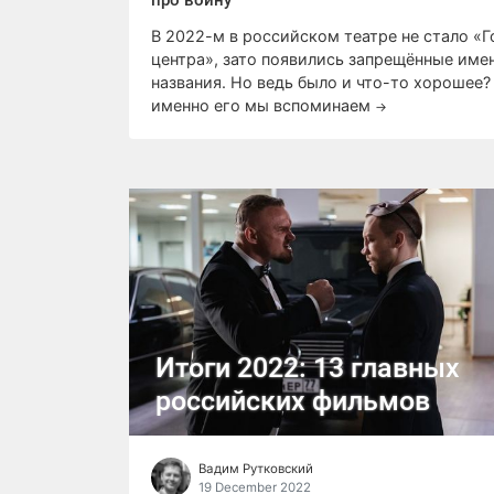
про войну
В 2022-м в российском театре не стало «Г
центра», зато появились запрещённые име
названия. Но ведь было и что-то хорошее? 
именно его мы вспоминаем
→
Итоги 2022: 13 главных
российских фильмов
Вадим Рутковский
19 December 2022