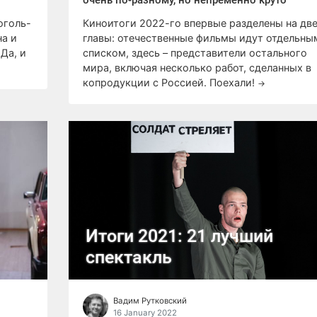
очень по-разному, но непременно круто
оголь-
Киноитоги 2022-го впервые разделены на дв
на и
главы: отечественные фильмы идут отдельны
Да, и
списком, здесь – представители остального
мира, включая несколько работ, сделанных в
копродукции с Россией. Поехали!
→
Итоги 2021: 21 лучший
спектакль
Вадим Рутковский
16 January 2022