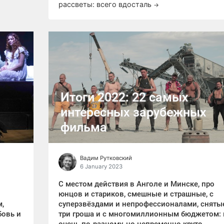
рассветы: всего вдосталь
→
Итоги 2022: 22 самых
интересных зарубежных
фильма
Вадим Рутковский
6 January 2023
С местом действия в Анголе и Минске, про
юнцов и стариков, смешные и страшные, с
м,
суперзвёздами и непрофессионалами, сняты
бовь и
три гроша и с многомиллионным бюджетом: 