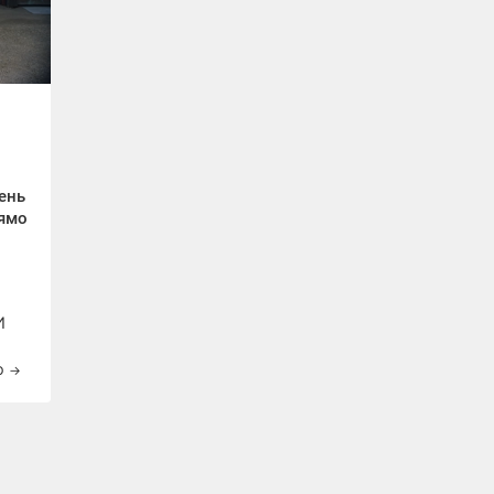
чень
рямо
И
о
→