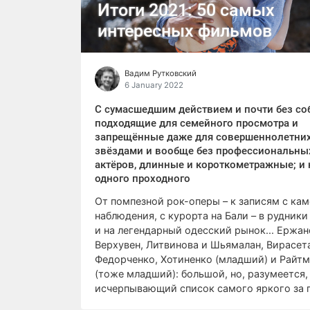
Итоги 2021: 50 самых
интересных фильмов
Вадим Рутковский
6 January 2022
С сумасшедшим действием и почти без со
подходящие для семейного просмотра и
запрещённые даже для совершеннолетних
звёздами и вообще без профессиональны
актёров, длинные и короткометражные; и 
одного проходного
От помпезной рок-оперы – к записям с ка
наблюдения, с курорта на Бали – в рудник
и на легендарный одесский рынок... Ержан
Верхувен, Литвинова и Шьямалан, Вирасет
Федорченко, Хотиненко (младший) и Райт
(тоже младший): большой, но, разумеется,
исчерпывающий список самого яркого за 