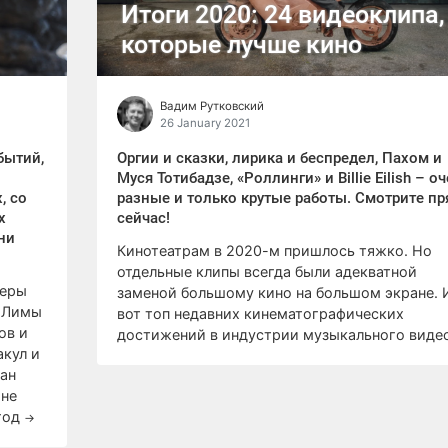
Итоги 2020: 24 видеоклипа,
которые лучше кино
Вадим Рутковский
26 January 2021
бытий,
Оргии и сказки, лирика и беспредел, Пахом и
Муся Тотибадзе, «Роллинги» и Billie Eilish – о
, со
разные и только крутые работы. Смотрите п
х
сейчас!
ни
Кинотеатрам в 2020-м пришлось тяжко. Но
отдельные клипы всегда были адекватной
меры
заменой большому кино на большом экране. 
и Лимы
вот топ недавних кинематографических
ов и
достижений в индустрии музыкального виде
акул и
ман
 не
год
→