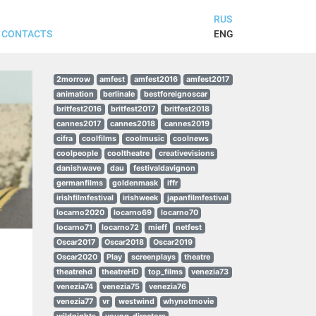
RUS
ENG
CONTACTS
2morrow
amfest
amfest2016
amfest2017
animation
berlinale
bestforeignoscar
britfest2016
britfest2017
britfest2018
cannes2017
cannes2018
cannes2019
cifra
coolfilms
coolmusic
coolnews
coolpeople
cooltheatre
creativevisions
danishwave
dau
festivaldavignon
germanfilms
goldenmask
iffr
irishfilmfestival
irishweek
japanfilmfestival
locarno2020
locarno69
locarno70
locarno71
locarno72
mieff
netfest
Oscar2017
Oscar2018
Oscar2019
Oscar2020
Play
screenplays
theatre
theatrehd
theatreHD
top_films
venezia73
venezia74
venezia75
venezia76
venezia77
vr
westwind
whynotmovie