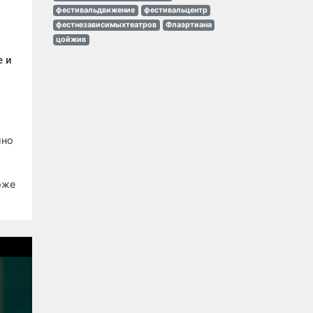
фестивальдвижение
фестивальцентр
фестнезависимыхтеатров
Флаэртиана
цойжив
 и
ы
ино
оже