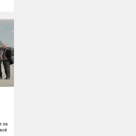
е за
всё