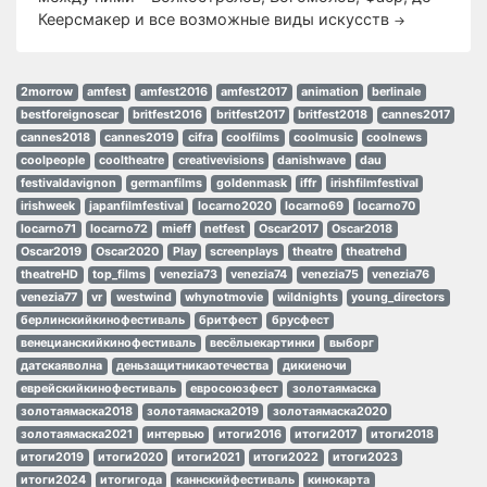
Кеерсмакер и все возможные виды искусств
→
2morrow
amfest
amfest2016
amfest2017
animation
berlinale
bestforeignoscar
britfest2016
britfest2017
britfest2018
cannes2017
cannes2018
cannes2019
cifra
coolfilms
coolmusic
coolnews
coolpeople
cooltheatre
creativevisions
danishwave
dau
festivaldavignon
germanfilms
goldenmask
iffr
irishfilmfestival
irishweek
japanfilmfestival
locarno2020
locarno69
locarno70
locarno71
locarno72
mieff
netfest
Oscar2017
Oscar2018
Oscar2019
Oscar2020
Play
screenplays
theatre
theatrehd
theatreHD
top_films
venezia73
venezia74
venezia75
venezia76
venezia77
vr
westwind
whynotmovie
wildnights
young_directors
берлинскийкинофестиваль
бритфест
брусфест
венецианскийкинофестиваль
весёлыекартинки
выборг
датскаяволна
деньзащитникаотечества
дикиеночи
еврейскийкинофестиваль
евросоюзфест
золотаямаска
золотаямаска2018
золотаямаска2019
золотаямаска2020
золотаямаска2021
интервью
итоги2016
итоги2017
итоги2018
итоги2019
итоги2020
итоги2021
итоги2022
итоги2023
итоги2024
итогигода
каннскийфестиваль
кинокарта