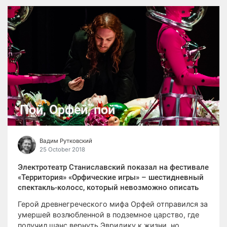
Пой, Орфей, пой
Вадим Рутковский
25 October 2018
Электротеатр Станиславский показал на фестивале
«Территория» «Орфические игры» – шестидневный
спектакль-колосс, который невозможно описать
Герой древнегреческого мифа Орфей отправился за
умершей возлюбленной в подземное царство, где
получил шанс вернуть Эвридику к жизни, но