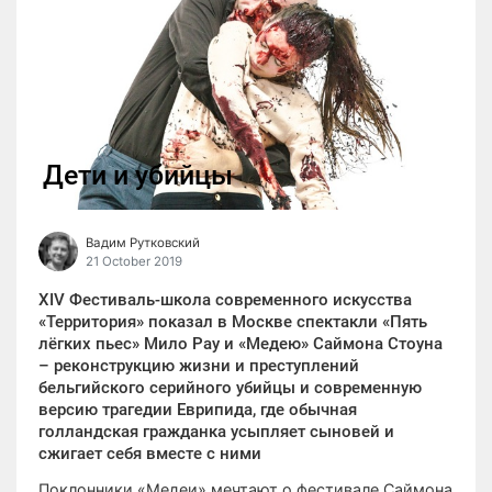
Дети и убийцы
Вадим Рутковский
21 October 2019
XIV Фестиваль-школа современного искусства
«Территория» показал в Москве спектакли «Пять
лёгких пьес» Мило Рау и «Медею» Саймона Стоуна
– реконструкцию жизни и преступлений
бельгийского серийного убийцы и современную
версию трагедии Еврипида, где обычная
голландская гражданка усыпляет сыновей и
сжигает себя вместе с ними
Поклонники «Медеи» мечтают о фестивале Саймона