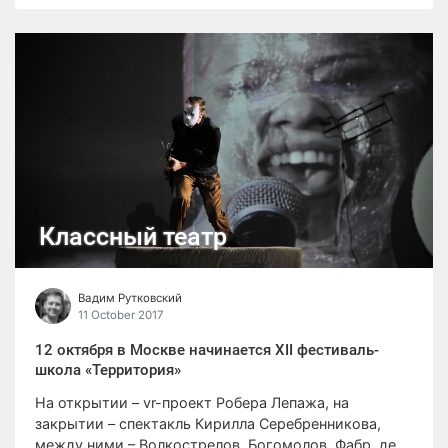
Классный театр
Вадим Рутковский
11 October 2017
12 октября в Москве начинается XII фестиваль-
школа «Территория»
На открытии – vr-проект Робера Лепажа, на
закрытии – спектакль Кирилла Серебренникова,
между ними – Волкострелов, Богомолов, Фабр, де