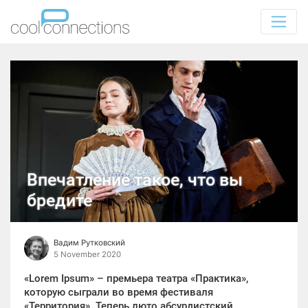
Впечатление такое, что вы
бредите
Вадим Рутковский
5 November 2020
«Lorem Ipsum» – премьера театра «Практика»,
которую сыграли во время фестиваля
«Территория». Теперь люто абсурдистский