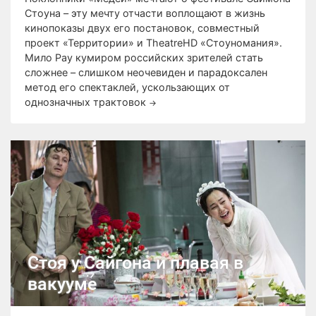
Стоуна – эту мечту отчасти воплощают в жизнь
кинопоказы двух его постановок, совместный
проект «Территории» и TheatreHD «Стоуномания».
Мило Рау кумиром российских зрителей стать
сложнее – слишком неочевиден и парадоксален
метод его спектаклей, ускользающих от
однозначных трактовок
→
Стоя у Сайгона и плавая в
вакууме