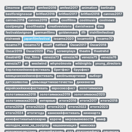
2morrow
amfest
amfest2016
amfest2017
animation
berlinale
bestforeignoscar
britfest2016
britfest2017
britfest2018
cannes2017
cannes2018
cannes2019
cifra
coolfilms
coolmusic
coolnews
coolpeople
cooltheatre
creativevisions
danishwave
dau
festivaldavignon
germanfilms
goldenmask
iffr
irishfilmfestival
irishweek
japanfilmfestival
locarno2020
locarno69
locarno70
locarno71
locarno72
mieff
netfest
Oscar2017
Oscar2018
Oscar2019
Oscar2020
Play
screenplays
theatre
theatrehd
theatreHD
top_films
venezia73
venezia74
venezia75
venezia76
venezia77
vr
westwind
whynotmovie
wildnights
young_directors
берлинскийкинофестиваль
бритфест
брусфест
венецианскийкинофестиваль
весёлыекартинки
выборг
датскаяволна
деньзащитникаотечества
дикиеночи
еврейскийкинофестиваль
евросоюзфест
золотаямаска
золотаямаска2018
золотаямаска2019
золотаямаска2020
золотаямаска2021
интервью
итоги2016
итоги2017
итоги2018
итоги2019
итоги2020
итоги2021
итоги2022
итоги2023
итоги2024
итогигода
каннскийфестиваль
кинокарта
кинофестивальвлокарно
короче
мировыеновости
ммкф
молодое_кино_на_coolplay
нашаанимация
немосква
новоекиноавстрии
новыефильмы
ода
платоновфест
рецензии