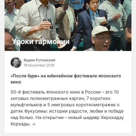
Уроки гармонии
Вадим Рутковский
18 November 2016
«После бури» на юбилейном фестивале японского
кино
50-й фестиваль японского кино в России – это 10
хитовых полнометражных картин, 7 коротких
мульфтильмов и 5 неигровых короткометражек о
детях Фукусимы: истории радости, любви и победе
над болью. На открытии – новый шедевр Хирокадзу
Корээды.
→